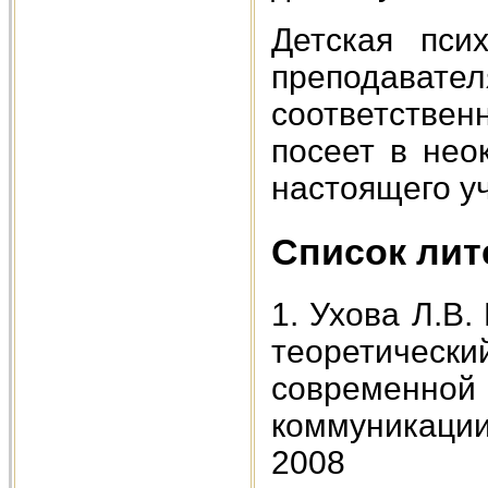
Детская пси
преподава
соответствен
посеет в нео
настоящего у
Список ли
1. Ухова Л.В
теоретическ
современ
коммуникаци
2008