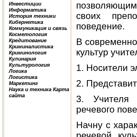
позволяющим
Инвестиции
Информатика
своих препо
История техники
Кибернетика
поведение.
Коммуникация и связь
Косметология
В современно
Кредитование
Криминалистика
культур учите
Криминология
Кулинария
Культурология
1. Носители 
Логика
Логистика
2. Представи
Маркетинг
Наука и техника
Карта
сайта
3. Учителя 
речевого пов
Начну с хара
речевой кул