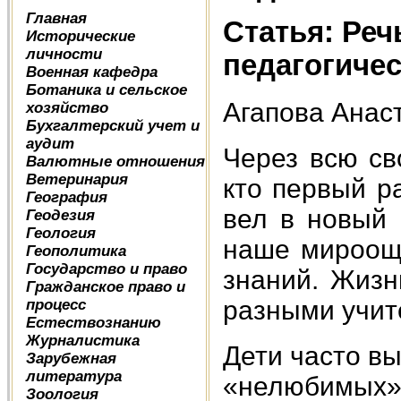
Главная
Статья: Реч
Исторические
личности
педагогиче
Военная кафедра
Ботаника и сельское
Агапова Анас
хозяйство
Бухгалтерский учет и
аудит
Через всю св
Валютные отношения
Ветеринария
кто первый р
География
вел в новый 
Геодезия
Геология
наше мироощ
Геополитика
Государство и право
знаний. Жизн
Гражданское право и
разными учит
процесс
Естествознанию
Журналистика
Дети часто в
Зарубежная
литература
«нелюбимых»
Зоология