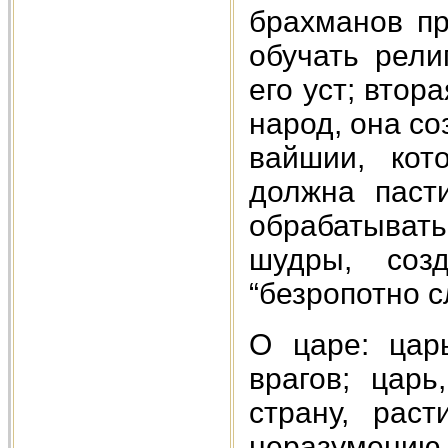
брахманов пр
обучать рели
его уст; втор
народ, она со
вайшии, кот
должна пасти
обрабатывать
шудры, соз
“безропотно 
О царе: цар
врагов; цар
страну, раст
неразумени