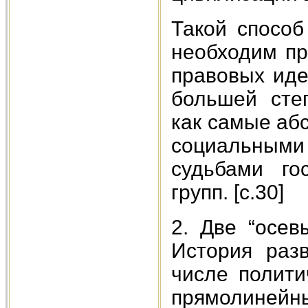
Такой способ
необходим пр
правовых иде
большей сте
как самые аб
социальным
судьбами го
групп. [c.30]
2. Две “осев
История раз
числе полити
прямолине