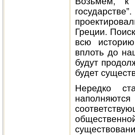
Возьмем, к 
государств
проектирова
Греции. Поиск
всю историю
вплоть до на
будут продолж
будет сущест
Нередко ст
наполняю
соответст
общественной
существовани