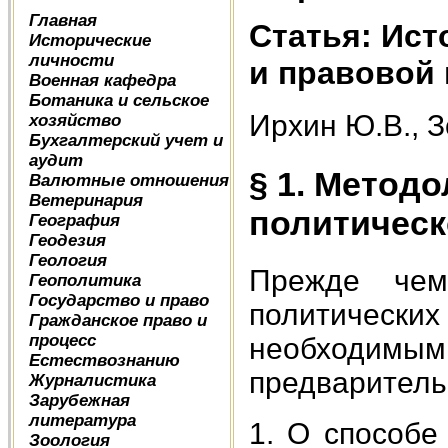
Главная
Статья: Ист
Исторические
личности
и правовой
Военная кафедра
Ботаника и сельское
Ирхин Ю.В., З
хозяйство
Бухгалтерский учет и
аудит
§ 1. Метод
Валютные отношения
Ветеринария
политическ
География
Геодезия
Геология
Прежде чем
Геополитика
Государство и право
политических
Гражданское право и
процесс
необходим
Естествознанию
предваритель
Журналистика
Зарубежная
литература
1. О способе
Зоология