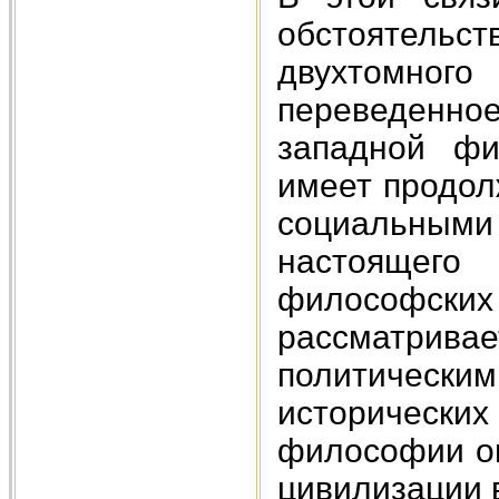
обстоятель
двухтомног
переведенно
западной фи
имеет продол
социальными
настоящего 
философских
рассматрив
политически
исторических
философии он
цивилизации 