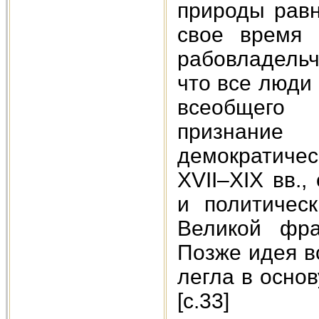
природы равн
свое время 
рабовладельч
что все люди 
всеобщего 
признани
демократиче
XVII–XIX вв.
и политичес
Великой фра
Позже идея в
легла в осно
[c.33]