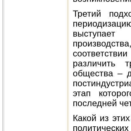
Третий подх
периодизаци
выступае
производства,
соответстви
различить т
общества – д
постиндустр
этап которо
последней чет
Какой из эти
политически