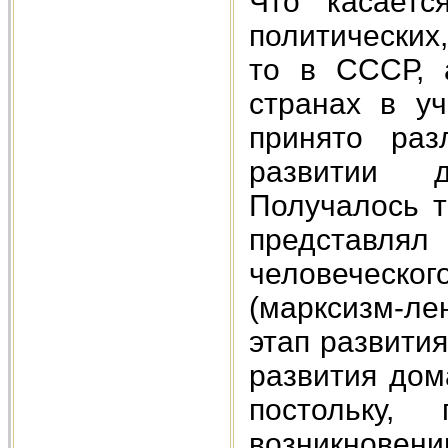
Что касаетс
политических
то в СССР, 
странах в у
принято раз
развитии д
Получалось т
представля
человеческ
(марксизм-л
этап развити
развития дом
постольку
возникновению