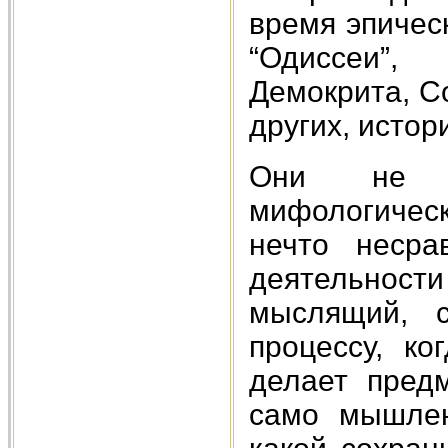
время эпичес
“Одиссеи”,
Демокрита, С
других, истор
Они не т
мифологичес
нечто несра
деятельност
мыслящий, с
процессу, ко
делает пред
само мышлен