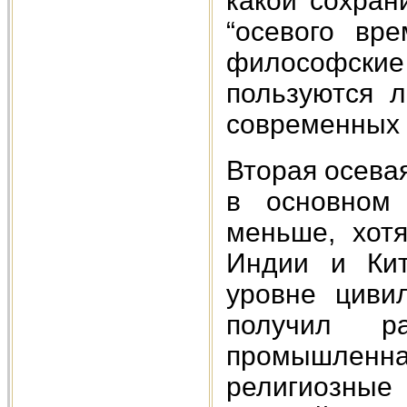
какой сохран
“осевого вр
философские 
пользуются 
современных 
Вторая осевая
в основном 
меньше, хот
Индии и Кит
уровне циви
получил ра
промышлен
религиозные