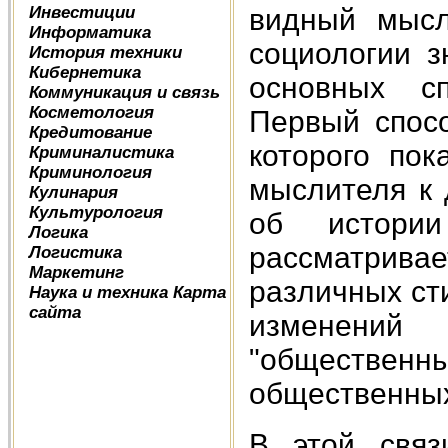
видный мысл
Инвестиции
Информатика
социологии з
История техники
Кибернетика
основных с
Коммуникация и связь
Косметология
Первый спосо
Кредитование
которого пок
Криминалистика
Криминология
мыслителя к 
Кулинария
Культурология
об истори
Логика
рассматрив
Логистика
Маркетинг
различных ст
Наука и техника
Карта
сайта
изменени
"общественн
общественных
В этой связ