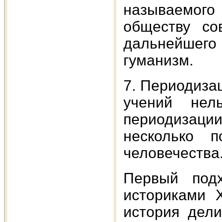
называемог
обществу со
дальнейшего
гуманизм.
7. Периодиза
учений нел
периодизац
несколько п
человечества
Первый под
историками X
история дел