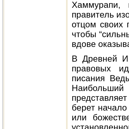
Хаммурапи, 
правитель из
отцом своих 
чтобы “сильн
вдове оказыв
В Древней И
правовых и
писания Веды
Наибольши
представляет
берет начало
или божеств
установленно