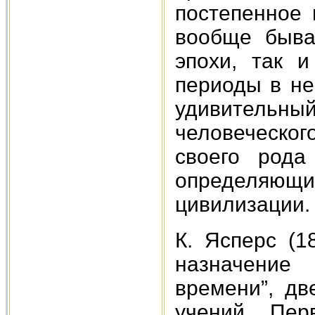
постепенное 
вообще быва
эпохи, так 
периоды в не
удивительны
человеческого
своего рода
определяющ
цивилизации.
К. Ясперс (1
назначение
времени”, дв
учений. Пер