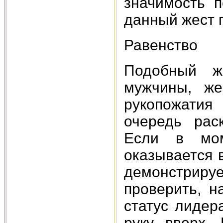
значимость п
данный жест 
Равенство
Подобный же
мужчины, же
рукопожатия
очередь рас
Если в мом
оказывается 
демонстриру
проверить, н
статус лидер
руку вверх. 