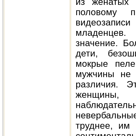
из женатых 
половому п
видеозапи
младенцев.
значение. Б
дети, безош
мокрые пеле
мужчины не 
различия. Э
женщины, 
наблюдате
невербальн
труднее, им 
сентимент