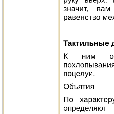
значит, вам
равенство ме
Тактильные 
К ним отн
похлопывания
поцелуи.
Объятия
По характер
определяют