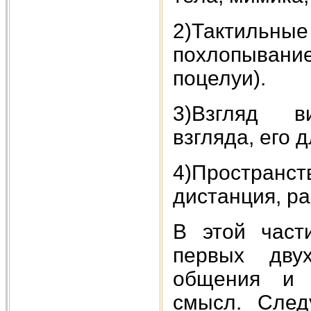
2)Тактиль
похлопывание
поцелуи).
3)Взгляд ви
взгляда, его 
4)Простран
дистанция, р
В этой част
первых двух
общения и п
смысл. След