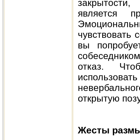
закрытости,
является пр
Эмоциональн
чувствовать 
вы попробуе
собеседнико
отказ. Что
использова
невербально
открытую позу
Жесты размы