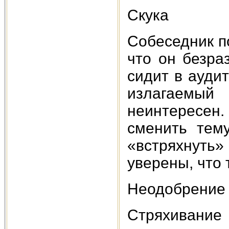
Скука
Собеседник п
что он безра
сидит в ауди
излагаемый
неинтересе
сменить тем
«встряхнуть
уверены, что т
Неодобрение
Стряхивание