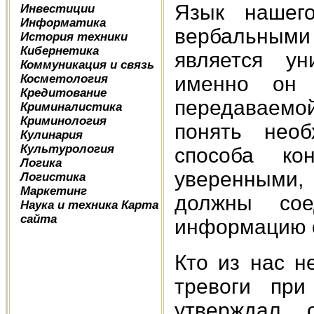
Язык нашег
Инвестиции
Информатика
вербальными
История техники
Кибернетика
является ун
Коммуникация и связь
Косметология
именно он
Кредитование
передаваемо
Криминалистика
Криминология
понять необ
Кулинария
Культурология
способа к
Логика
уверенными,
Логистика
Маркетинг
должны со
Наука и техника
Карта
сайта
информацию о
Кто из нас н
тревоги при
утверждал 