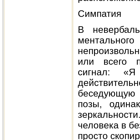
Симпатия
В невербаль
ментального
непроизволь
или всего п
сигнал: «
действитель
беседующую 
позы, одина
зеркальност
человека в б
просто скопир