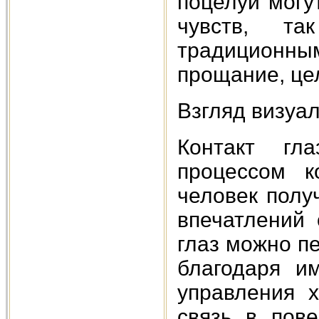
поцелуи могу
чувств, т
традиционн
прощание, це
Взгляд визуа
Контакт гл
процессом к
человек полу
впечатлений 
глаз можно п
благодаря и
управления 
связь в пове