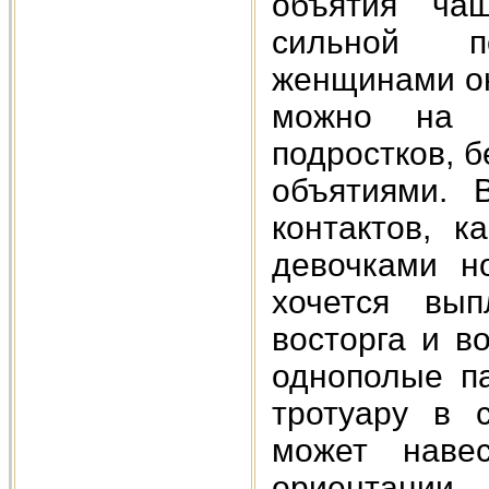
объятия чащ
сильной п
женщинами он
можно на у
подростков, б
объятиями. 
контактов, 
девочками но
хочется вып
восторга и в
однополые п
тротуару в 
может наве
ориентации.