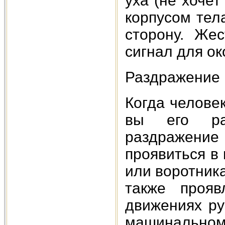
уха (не хоче
корпусом тел
сторону. Же
сигнал для о
Раздражение
Когда человек
вы его ра
раздражение
проявиться в
или воротник
также прояв
движениях ру
машинальном 