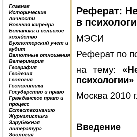
Главная
Реферат: Н
Исторические
личности
в психолог
Военная кафедра
Ботаника и сельское
МЭСИ
хозяйство
Бухгалтерский учет и
аудит
Реферат по п
Валютные отношения
Ветеринария
География
на тему:
«Н
Геодезия
психологии»
Геология
Геополитика
Государство и право
Москва 2010 г
Гражданское право и
процесс
Естествознанию
Журналистика
Зарубежная
Введение
литература
Зоология