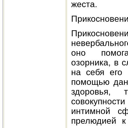
жеста.
Прикосновен
Прикоснове
невербальног
оно помога
озорника, в 
на себя его 
помощью данн
здоровья, 
совокупности
интимной сф
прелюдией к