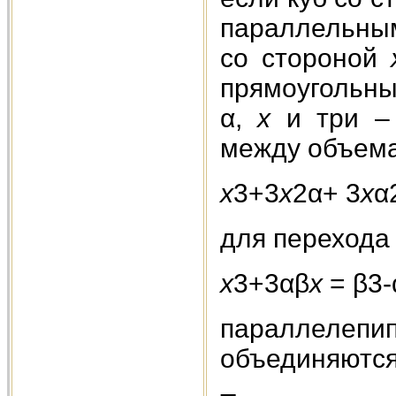
параллельным
со стороной
прямоугольны
α,
х
и три – 
между объем
х
3+3
х
2α+ 3
х
α
для перехода 
х
3+3αβ
х
= β3-
параллеле
объединяются.”