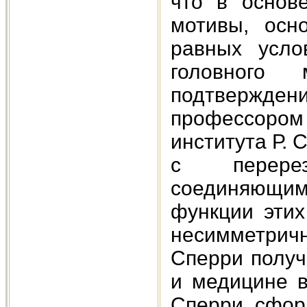
что в основ
мотивы, осн
равных усло
головного 
подтвержден
профессоро
института Р. 
с перерез
соединяющим 
функции эти
несимметрич
Сперри получ
и медицине в
Сперри сфор