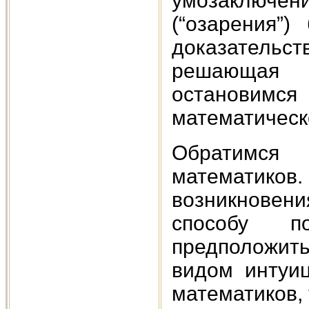
умозаключен
(“озарения”
доказательс
решающая 
остановимся
математическ
Обратимся
математико
возникновения
способу п
предположить
видом интуи
математиков, 