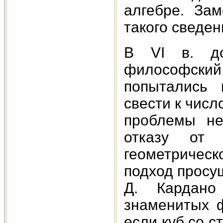
алгебре. За
такого сведен
В VI в. до
философский
попытались 
свести к чис
проблемы не
отказу от
геометричес
подход просу
Д. Кардано
знаменитых 
если куб со с