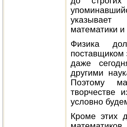
до строгих
упоминавши
указывает 
математики и ф
Физика до
поставщиком з
даже сегодн
другими нау
Поэтому ма
творчестве 
условно буде
Кроме этих д
математиков