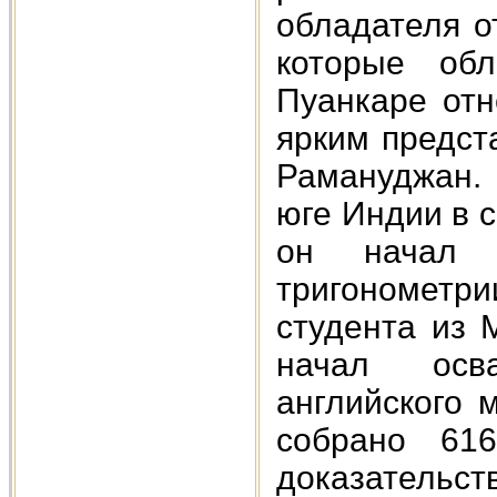
обладателя о
которые об
Пуанкаре отн
ярким предст
Рамануджан. 
юге Индии в 
он начал 
тригонометр
студента из 
начал осва
английского 
собрано 61
доказательс