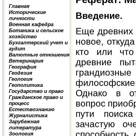
Главная
Исторические
Введение.
личности
Военная кафедра
Еще древних 
Ботаника и сельское
хозяйство
новое, откуда
Бухгалтерский учет и
аудит
кто или что
Валютные отношения
древние пыт
Ветеринария
География
грандиозные 
Геодезия
Геология
философские
Геополитика
Однако в от
Государство и право
Гражданское право и
вопрос приобр
процесс
Естествознанию
пути поиска
Журналистика
Зарубежная
зачастую оч
литература
способность 
Зоология