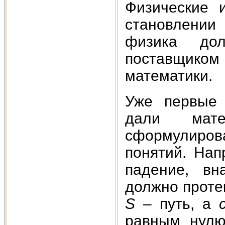
Физические 
становлении
физика до
поставщик
математики.
Уже первые 
дали мат
сформулиров
понятий. Нап
падение, вн
должно проте
S
– путь, а
равным нулю