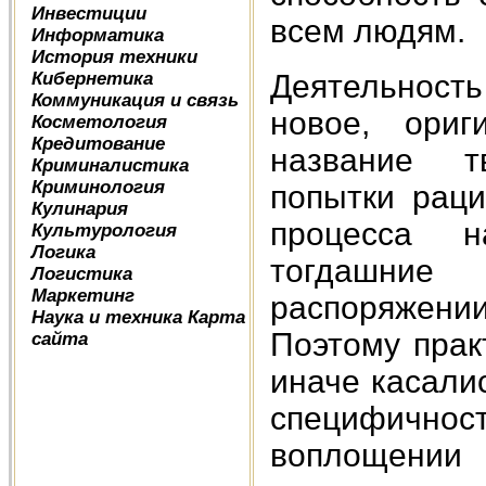
Инвестиции
всем людям.
Информатика
История техники
Кибернетика
Деятельность
Коммуникация и связь
новое, ориг
Косметология
Кредитование
название т
Криминалистика
Криминология
попытки раци
Кулинария
процесса н
Культурология
Логика
тогдашни
Логистика
Маркетинг
распоряжени
Наука и техника
Карта
Поэтому прак
сайта
иначе касали
специфичност
воплощен