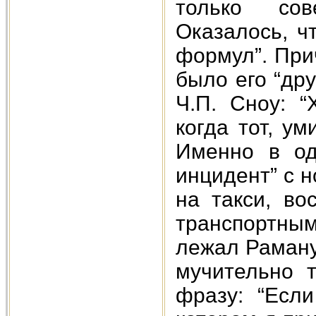
только сов
Оказалось, ч
формул”. При
было его “др
Ч.П. Сноу: 
когда тот, у
Именно в од
инцидент” с 
на такси, в
транспортным
лежал Раману
мучительно 
фразу: “Есл