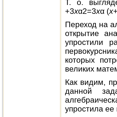
Т. о. выгля
+3
х
α2=3
х
α (
х
Переход на а
открытие ана
упростили р
первокурсник
которых пот
великих мате
Как видим, п
данной зад
алгебраиче
упростила ее