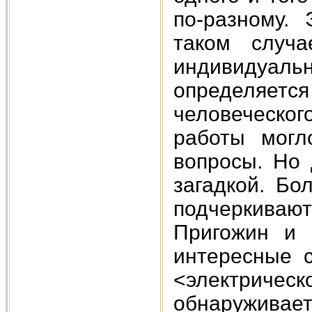
по-разному. 
таком случ
индивидуа
определяет
человеческог
работы могл
вопросы. Но 
загадкой. Бо
подчеркиваю
Пригожин и 
интересные с
<электричес
обнаружива