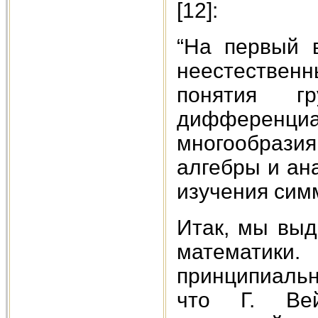
[12]:
“На первый в
неестествен
понятия г
дифференци
многообраз
алгебры и ан
изучения симм
Итак, мы выд
математи
принципиальн
что Г. Вей