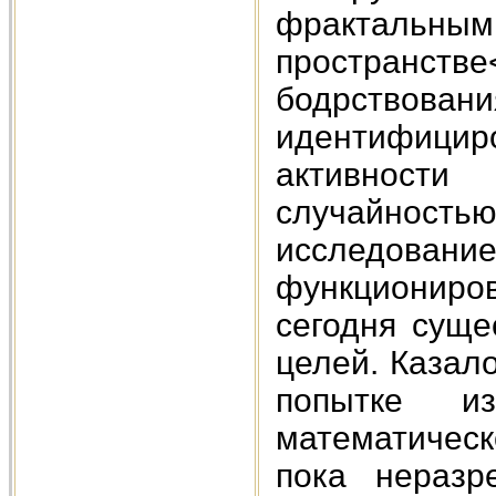
фрактальн
пространстве
бодрствован
идентифициро
активност
случайностью”
исследование
функциониро
сегодня суще
целей. Казало
попытке и
математическо
пока неразр