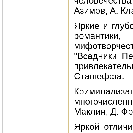
человечества
Азимов, А. Кл
Яркие и глуб
романтики
мифотворчес
"Всадники Пе
привлекатель
Сташеффа.
Криминализа
многочислен
Маклин, Д. Фр
Яркой отличи