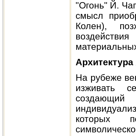
"Огонь" Й. Ча
смысл приоб
Колен), п
воздействи
материальных
Архитектура 
На рубеже ве
изживать с
создающи
индивидуали
которых п
символическо