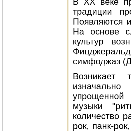
В ХХ веке пр
традиции пр
Появляются и
На основе с
культур воз
Фицджеральд)
симфоджаз (Д
Возникает 
изначальн
упрощенной 
музыки "рит
количество р
рок, панк-рок