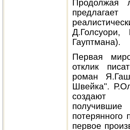
Продолжая л
предлагае
реалистичес
Д.Голсуори,
Гауптмана).
Первая миро
отклик писа
роман Я.Гаш
Швейка". Р.О
создают р
получивши
потерянного 
первое произ