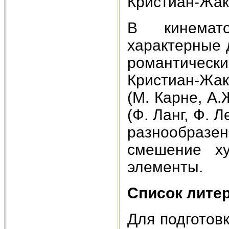
Кристиан-Жак
В кинемат
характерные 
романтическ
Кристиан-Жак
(М. Карне, А.
(Ф. Ланг, Ф. 
разнообраз
смешение ху
элементы.
Список лите
Для подготов