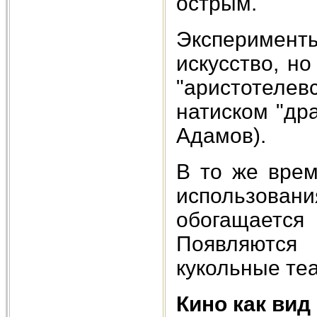
острым.
Эксперимент
искусство, н
"аристотелев
натиском "дра
Адамов).
В то же врем
использован
обогащаетс
Появляются
кукольные теа
Кино как вид