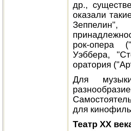
др., существ
оказали такие
Зеппелин",
принадлежнос
рок-опера (
Уэббера, "С
оратория ("Ар
Для музык
разнообра
Самостоятель
для кинофиль
Театр ХХ век