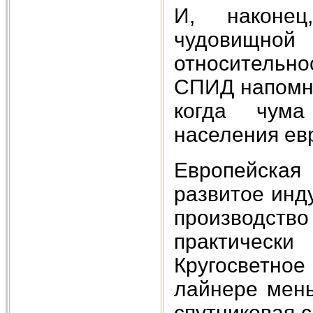
И, наконец
чудовищной 
относительно
СПИД напомни
когда чум
населения ев
Европейская
развитое инд
производств
практическ
Кругосветно
лайнере мень
спутниковая с