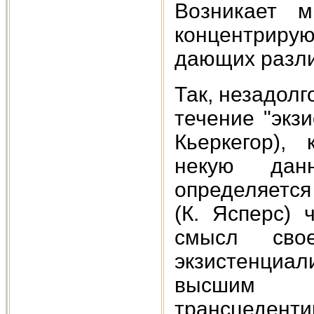
Возникает м
концентриру
дающих разли
Так, незадол
течение "экз
Кьеркегор),
некую дан
определяется
(К. Ясперс) 
смысл свое
экзистенциа
высшим д
трансцеденти