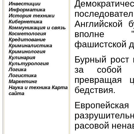
Демократи
Инвестиции
Информатика
последовате
История техники
Кибернетика
Английской б
Коммуникация и связь
вполне "д
Косметология
Кредитование
фашистской д
Криминалистика
Криминология
Бурный рост 
Кулинария
Культурология
за собой з
Логика
Логистика
превращая ц
Маркетинг
Наука и техника
Карта
бедствия.
сайта
Европейска
разрушитель
расовой нена