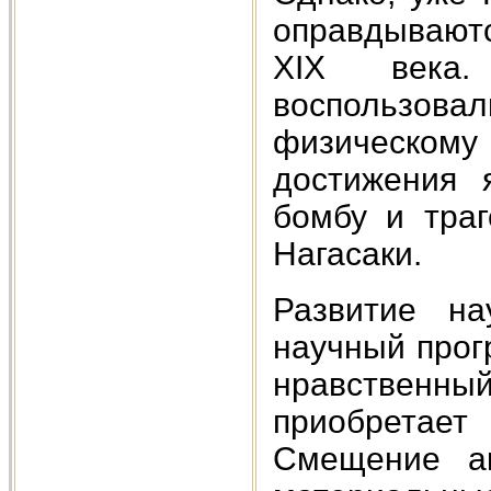
оправдывают
XIX века.
воспользова
физическом
достижения 
бомбу и тра
Нагасаки.
Развитие на
научный прог
нравственны
приобретае
Смещение ак