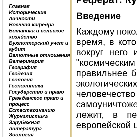
Главная
Исторические
Введение
личности
Военная кафедра
Каждому поко
Ботаника и сельское
хозяйство
время, в кот
Бухгалтерский учет и
аудит
вокруг него 
Валютные отношения
"космическ
Ветеринария
География
правильнее б
Геодезия
Геология
экологичес
Геополитика
человечес
Государство и право
Гражданское право и
самоуничтоже
процесс
Естествознанию
лежит, в пе
Журналистика
Зарубежная
европейской 
литература
Зоология