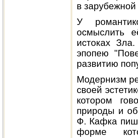
в зарубежной
У романтик
осмыслить е
истоках Зла.
эпопею "Пов
развитию поп
Модернизм ре
своей эстетик
котором гов
природы и об
Ф. Кафка пиш
форме кот