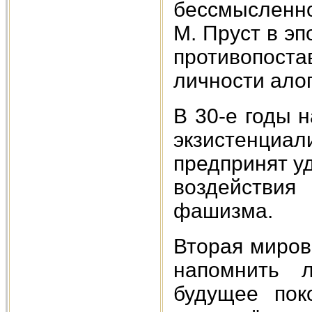
бессмысленно
М. Пруст в эп
противопоста
личности ало
В 30-е годы 
экзистенциа
предпринят у
воздействи
фашизма.
Вторая миров
напомнить 
будущее пок