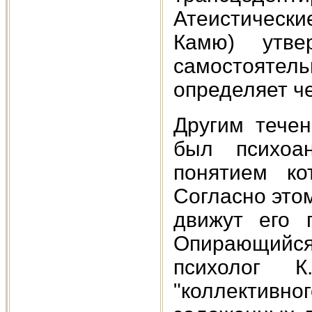
Атеистически
Камю) утве
самостоятел
определяет ч
Другим тече
был психоа
понятием кот
Согласно это
движут его 
Опирающийся
психолог 
"коллективно