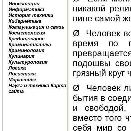
Инвестиции
никакой религ
Информатика
История техники
вине самой же
Кибернетика
Коммуникация и связь
Ø Человек во
Косметология
Кредитование
время по г
Криминалистика
Криминология
превращается
Кулинария
подошвы свои
Культурология
Логика
грязный круг
Логистика
Маркетинг
Наука и техника
Карта
Ø Человек ли
сайта
бытия в соед
и свободой,
вместо того ч
себя мир со 