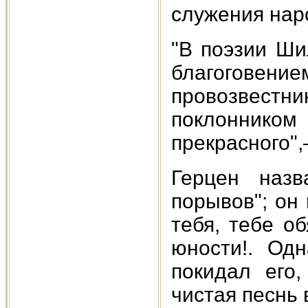
служения нар
"В поэзии Ши
благоговени
провозвес
поклоннико
прекрасного",
Герцен назв
порывов"; он
тебя, тебе о
юности!. Од
покидал его,
чистая песнь 