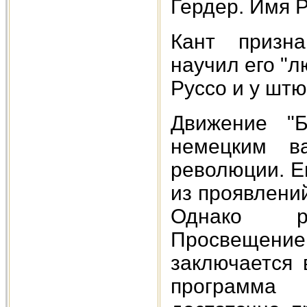
Гердер. Имя Р
Кант призна
научил его "л
Руссо и у шт
Движение "Б
немецким ва
революции. Е
из проявлени
Однако р
Просвещен
заключается 
программа 