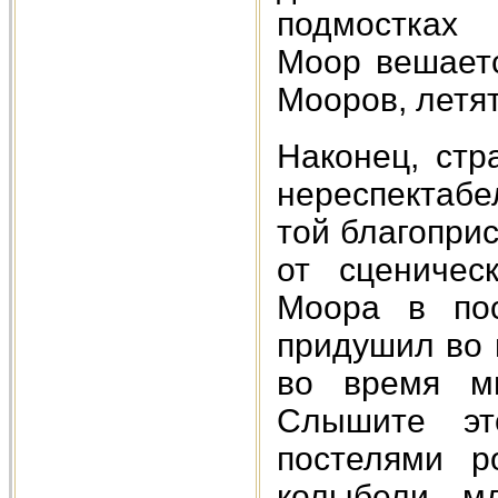
подмостках 
Моор вешаетс
Мооров, летят
Наконец, стр
нереспектабе
той благопри
от сценичес
Моора в пос
придушил во 
во время ми
Слышите эт
постелями р
колыбели мл