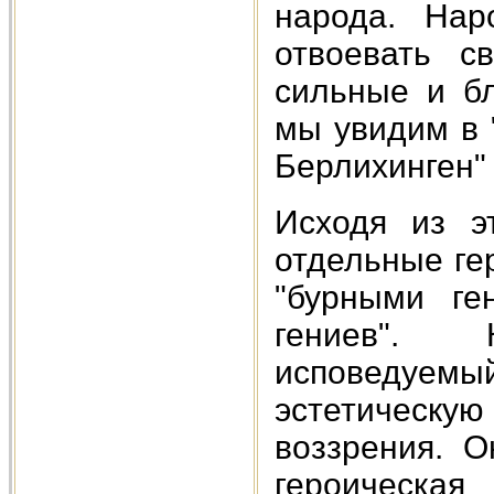
народа. Нар
отвоевать с
сильные и б
мы увидим в 
Берлихинген"
Исходя из э
отдельные ге
"бурными ге
гениев". 
исповедуем
эстетическую
воззрения. О
героическая