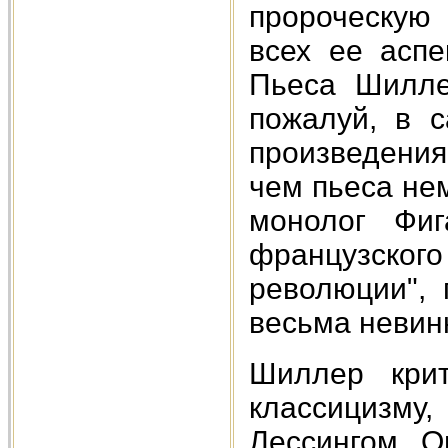
пророческую
всех ее аспе
Пьеса Шилле
пожалуй, в 
произведения
чем пьеса не
монолог Фи
французского
революции",
весьма невин
Шиллер крит
классицизм
Лессингом. О