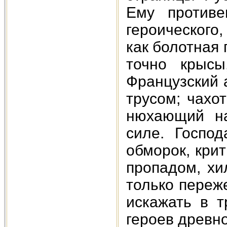
Ему противе
героического
как болотная 
точно крысы
Французский 
трусом; чахо
нюхающий на
силе. Госпо
обморок, кри
пропадом, хи
только переж
искажать в т
героев древно