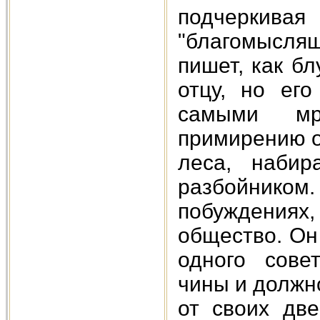
подчеркив
"благомыслящ
пишет, как б
отцу, но его
самыми мра
примирению о
леса, набир
разбойником
побуждениях,
общество. Он
одного сове
чины и должно
от своих две