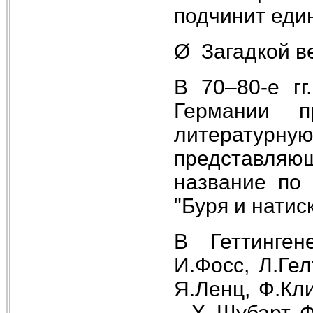
подчинит един
Ø Загадкой ве
В 70–80-е гг
Германии п
литературную
представляю
название по
"Буря и натиск
В Геттинген
И.Фосс, Л.Гел
Я.Ленц, Ф.Кли
– X. Шубарт, 