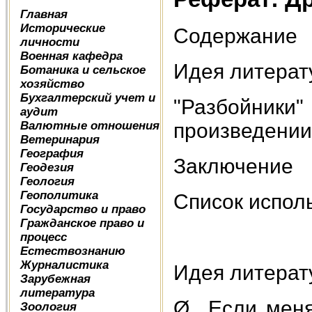
Главная
Исторические
Содержание
личности
Военная кафедра
Идея литерату
Ботаника и сельское
хозяйство
Бухгалтерский учет и
"Разбойники"
аудит
Валютные отношения
произведении
Ветеринария
География
Заключение
Геодезия
Геология
Геополитика
Список испол
Государство и право
Гражданское право и
процесс
Естествознанию
Журналистика
Идея литерату
Зарубежная
литература
Ø Если меня 
Зоология