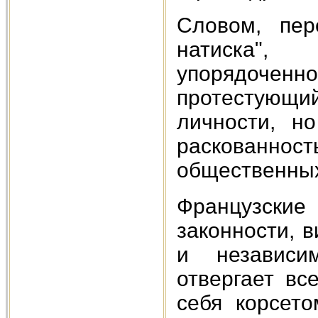
Словом, пер
натиска"
упорядоченно
протестующи
личности, н
раскованнос
общественных
Французские
законности, 
и независи
отвергает вс
себя корсет