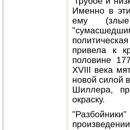
"грубое и низ
Именно в эти
ему (злые
"сумасшедшим
политическа
привела к к
половине 177
XVIII века м
новой силой 
Шиллера, пр
окраску.
"Разбойники"
произведении