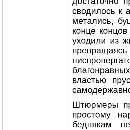
достаточно п
сводилось к 
метались, бу
конце концо
уходили из ж
превращаясь
ниспровергат
благонравных
властью прус
самодержавно
Штюрмеры пр
простому на
беднякам н