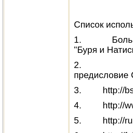
Список испол
1. Большая 
"Буря и Натис
2. Библио
предисловие 
3. http://bse
4. http://www
5. http://ru.