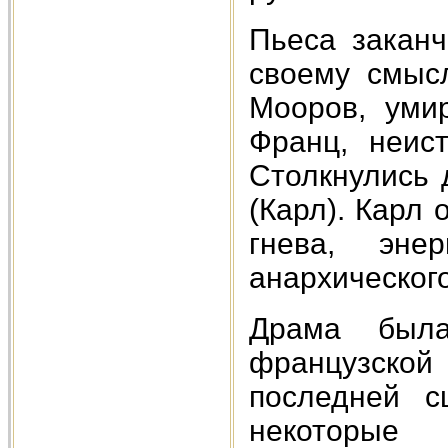
Пьеса заканч
своему смысл
Мооров, уми
Франц, неис
Столкнулись 
(Карл). Карл
гнева, эне
анархического
Драма был
французской
последней с
некоторые