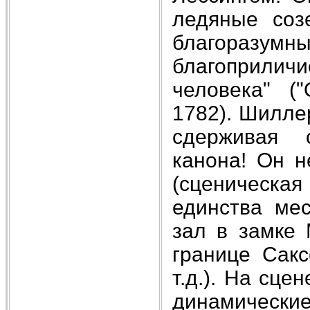
ледяные созе
благоразумн
благоприлич
человека" (
1782). Шиллер
сдерживая с
канона! Он н
(сценическая
единства мес
зал в замке 
границе Сакс
т.д.). На сц
динамичес