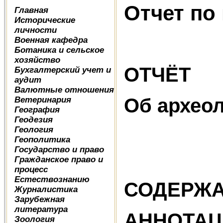
Отчет по
Главная
Исторические
личности
Военная кафедра
Ботаника и сельское
хозяйство
ОТЧЁТ
Бухгалтерский учет и
аудит
Валютные отношения
Об археол
Ветеринария
География
Геодезия
Геология
Геополитика
Государство и право
Гражданское право и
процесс
Естествознанию
СОДЕРЖ
Журналистика
Зарубежная
литература
А
Зоология