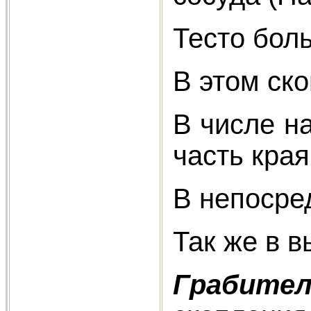
Тесто бол
В этом ск
В числе н
часть края
В непосре
Так же в в
Грабитель