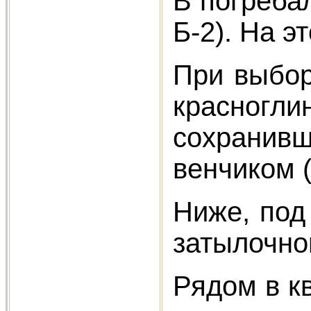
В погреба
Б-2). На 
При выбор
красноглин
сохранивше
венчиком (
Ниже, под
затылочной
Рядом в кв