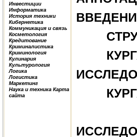
Инвестиции
Информатика
В
История техники
Кибернетика
Коммуникация и связь
СТРУКТ
Косметология
Кредитование
Криминалистика
КУ
Криминология
Кулинария
Культурология
ИССЛЕДО
Логика
Логистика
Маркетинг
Наука и техника
Карта
КУРГА
сайта
ИССЛЕДО