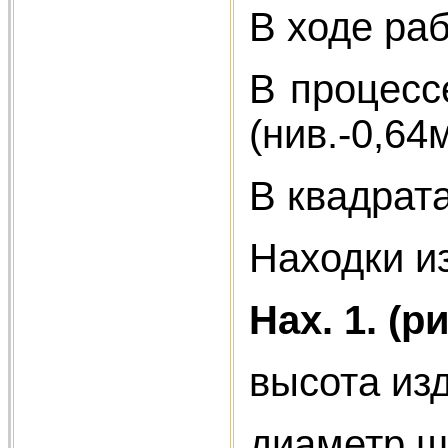
В ходе ра
В процесс
(нив.-0,64
В квадрата
Находки и
Нах. 1. (р
высота из
диаметр ш