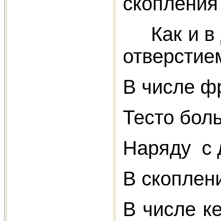
скопления
Как и в д
отверстием
В числе ф
Тесто бол
Наряду с 
В скоплени
В числе к