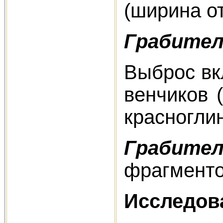
(ширина от
Грабитель
Выброс вк
венчиков 
красноглин
Грабитель
фрагменто
Исследов