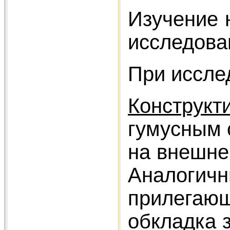
Изучение 
исследован
При иссле
Конструкт
гумусным 
на внешней
Аналогичн
прилегающ
обкладка з