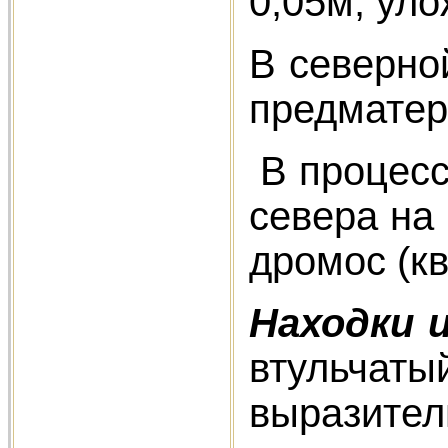
0,05м, ул
В северно
предматер
В процесс
севера на
дромос (к
Находки и
втульчатый
выразитель