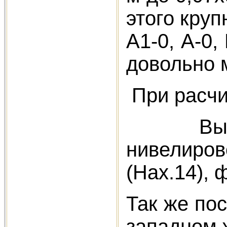
этого круп
А1-0, А-0,
довольно 
При расчис
Выразитель
нивелирово
(Нах.14), 
Так же по
западном ж