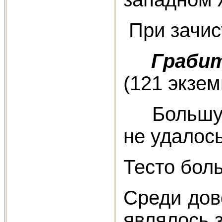
При зачис
Грабит
(121 экзем
Большую ч
не удалось
Тесто бол
Среди дов
являлось 