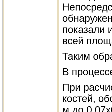
Непосредс
обнаружен
показали 
всей площ
Таким обр
В процесс
При расчис
костей, о
м до 0,07