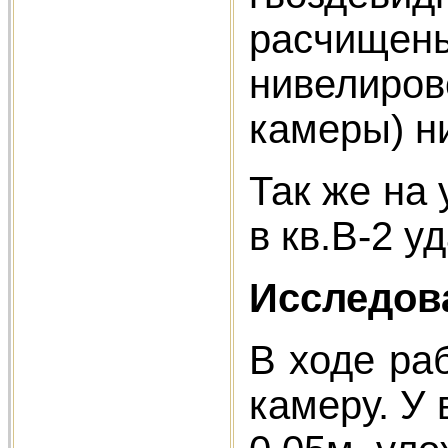
расчищены 
нивелирово
камеры) ни
Так же на 
в кв.В-2 у
Исследов
В ходе ра
камеру. У