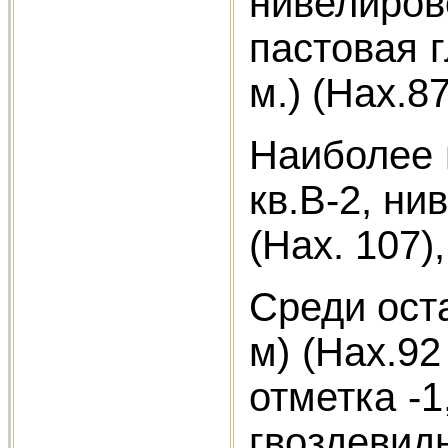
нивелирово
пастовая г
м.) (Нах.8
Наиболее ш
кв.В-2, ни
(Нах. 107)
Среди оста
м) (Нах.92
отметка -1
гвоздевидн