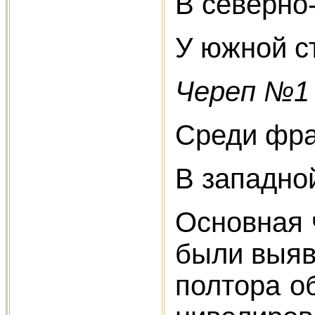
В северно
У южной ст
Череп №1
Среди фра
В западной
Основная 
были выявл
полтора об