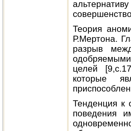
альтернатив
совершенство
Теория аном
Р.Мертона. Г
разрыв меж
одобряемыми
целей [9,с.
которые я
приспособлени
Тенденция к 
поведения и
одновремен