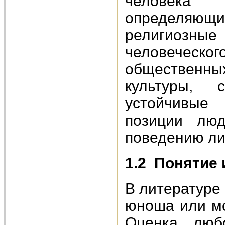
человека 
определяющ
религиозн
человеческо
общественн
культуры,
устойчивые 
позиции лю
поведению ли
1.2
Понятие 
В литературе
юноша или мо
Оценка любо