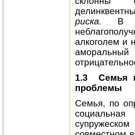
склонны 
делинквент
риска.
В 
неблагополуч
алкоголем и 
аморальны
отрицательно
1.3
Семья 
проблемы
Семья, по оп
социальная 
супружеском
совместном в