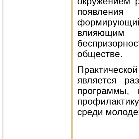
окружением р
появлени
формирующий
влияющим
беспризорн
обществе.
Практическо
является ра
программы, 
профилактик
среди молоде