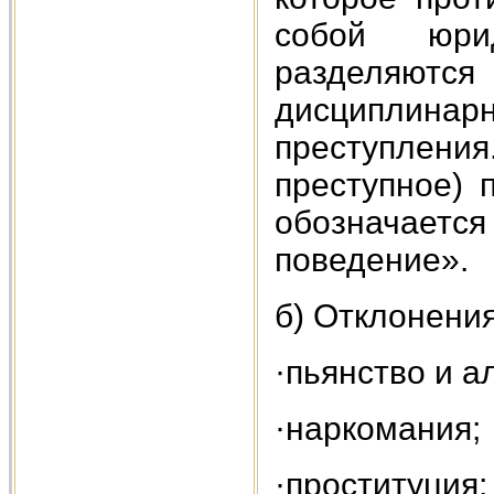
собой юрид
разделяютс
дисциплин
преступлени
преступное) 
обозначае
поведение».
б) Отклонени
·пьянство и а
·наркомания;
·проституция;