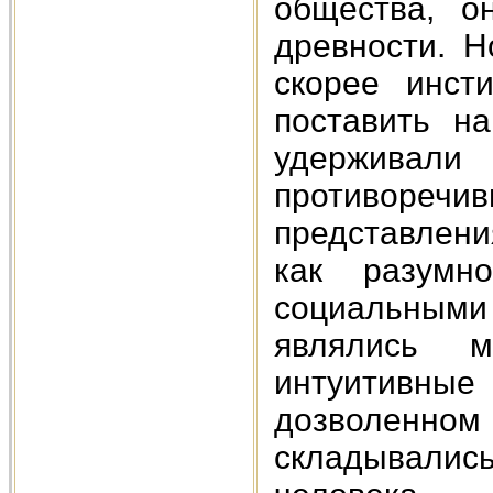
общества, о
древности. Н
скорее инст
поставить н
удерживали 
противор
представлен
как разумно
социальными
являлись м
интуитивн
дозволенно
складывалис