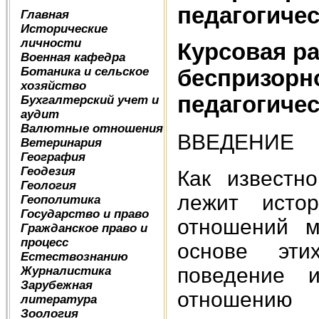
педагогиче
Главная
Исторические
личности
Курсовая р
Военная кафедра
Ботаника и сельское
беспризорно
хозяйство
педагогиче
Бухгалтерский учет и
аудит
Валютные отношения
ВВЕДЕНИЕ
Ветеринария
География
Геодезия
Как известн
Геология
лежит истор
Геополитика
Государство и право
отношений м
Гражданское право и
процесс
основе эти
Естествознанию
поведение и
Журналистика
Зарубежная
отношению
литература
Зоология