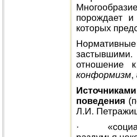
Многообра
порождает и
которых пред
Нормативны
застывшими.
отношение 
конформизм
,
Источника
поведения
(п
Л.И. Петражиц
· «социаль