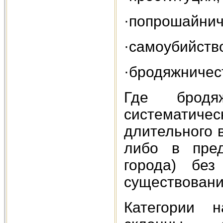
·попрошайнич
·самоубийств
·бродяжничес
Где бродяж
систематиче
длительного 
либо в пред
города) без
существовани
Категории н