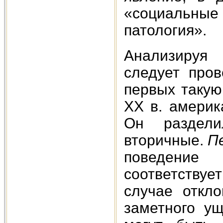
«социальны
патология».
Анализируя 
следует про
первых такую
XX в. америка
Он раздел
вторичные.
П
поведение
соответству
случае откл
заметного ущ