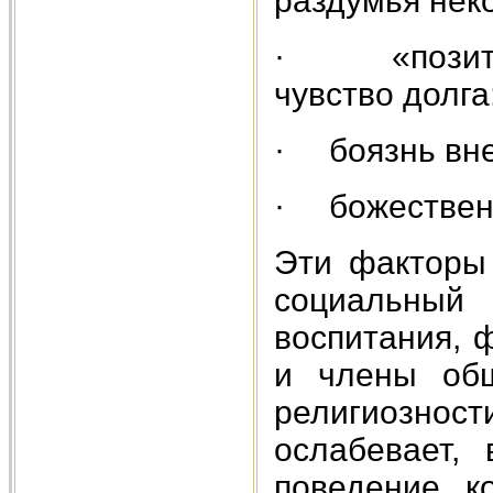
раздумья нек
· «позитив
чувство долга
· боязнь вне
· божественна
Эти факторы 
социальны
воспитания, 
и члены общ
религиозност
ослабевает,
поведение, к