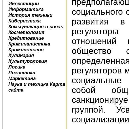
предполагаю
Инвестиции
Информатика
социального 
История техники
развития в
Кибернетика
Коммуникация и связь
регуляторы 
Косметология
Кредитование
отношений 
Криминалистика
общество 
Криминология
Кулинария
определенн
Культурология
Логика
регуляторов 
Логистика
социальные
Маркетинг
Наука и техника
Карта
собой общ
сайта
санкционир
группой. У
социализации