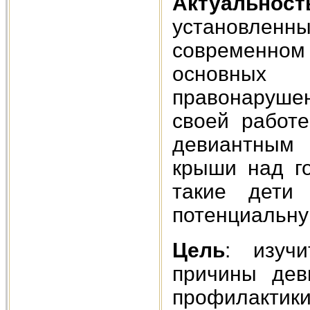
Актуаль
установлен
современно
основных 
правонаруше
своей работ
девиантным 
крыши над го
такие дети
потенциальну
Цель
: изуч
причины дев
профилактики