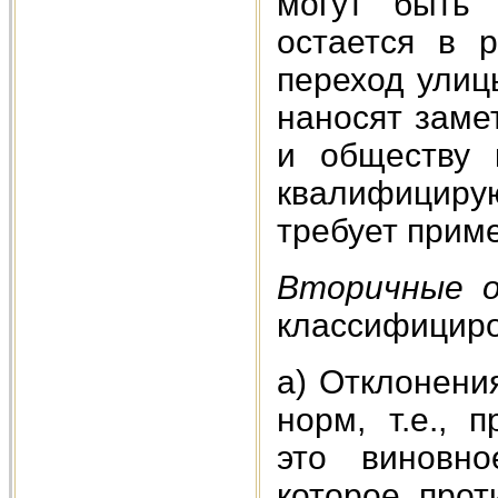
могут быть 
остается в 
переход улиц
наносят зам
и обществу 
квалифицирую
требует прим
Вторичные 
классифициро
а) Отклонени
норм, т.е.,
это виновно
которое прот