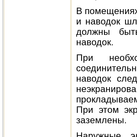
В помещениях
и наводок ш
должны быт
наводок.
При необх
соединитель
наводок сле
неэкранир
прокладываем
При этом эк
заземлены.
Наружные эл