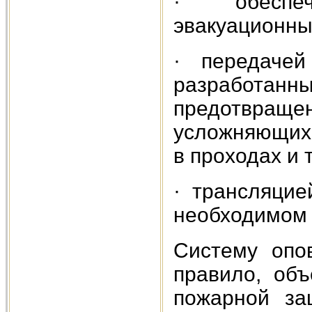
· обеспеч
эвакуационны
· передачей
разработан
предотвращ
усложняющих 
в проходах и т.
· трансляцие
необходимом 
Систему опо
правило, объ
пожарной за