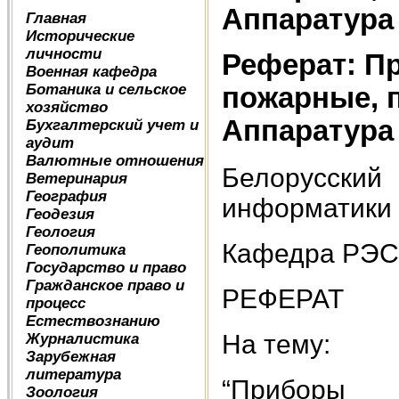
Аппаратура
Главная
Исторические
личности
Реферат: П
Военная кафедра
Ботаника и сельское
пожарные, 
хозяйство
Аппаратура
Бухгалтерский учет и
аудит
Валютные отношения
Белорусски
Ветеринария
География
информатики 
Геодезия
Геология
Кафедра РЭС
Геополитика
Государство и право
Гражданское право и
РЕФЕРАТ
процесс
Естествознанию
На тему:
Журналистика
Зарубежная
литература
“Приборы п
Зоология