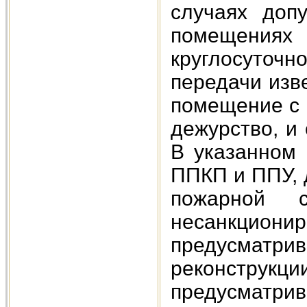
случаях доп
помещения
круглосуточ
передачи изв
помещение с 
дежурство, и
В указанном 
ППКП и ППУ, 
пожарной 
несанкционир
предусматр
реконструкци
предусматри