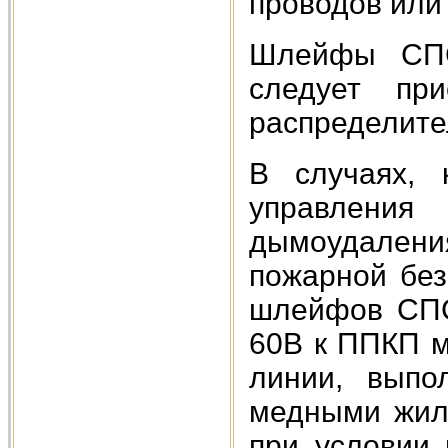
проводов или
Шлейфы СПС 
следует пр
распределите
В случаях, 
управлени
дымоудалени
пожарной без
шлейфов СПС
60В к ППКП м
линии, выпо
медными жила
при условии 