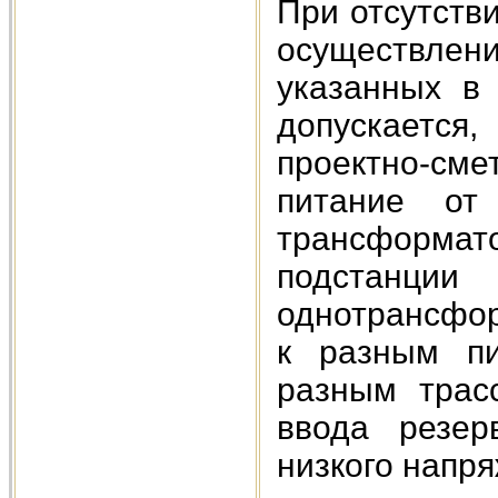
При отсутств
осуществле
указанных в 
допускается
проектно-сме
питание от
трансформ
подстанци
однотрансфор
к разным п
разным трасс
ввода резер
низкого напр