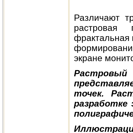
Различают т
растровая 
фрактальная 
формировани
экране монито
Растров
представля
точек. Рас
разработке 
полиграфиче
Иллюстрац