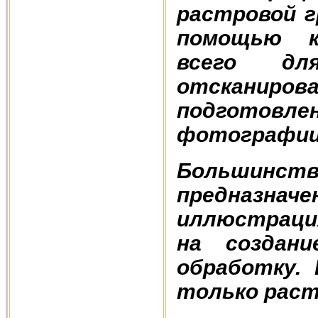
растровой г
помощью к
всего дл
отскани
подготов
фотографии
Большинст
предназнач
иллюстраци
на создани
обработку.
только рас