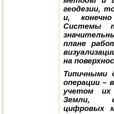
методы и а
геодезии, т
и, конечн
Системы 
значительн
плане рабо
визуализац
на поверхно
Типичными 
операции – 
учетом их
Земли, ф
цифровых м