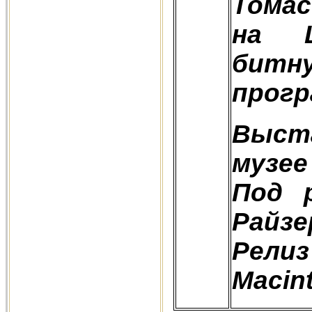
Томас
на L
бит
прогр
Выста
музее
Под 
Райзе
Рел
Macin