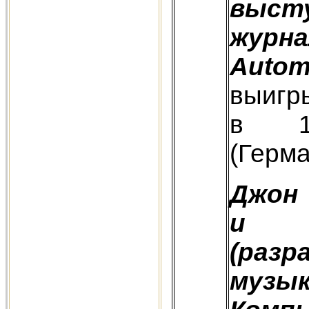
выст
жур
Auto
выигр
в 1
(Герма
Джон 
и 
(раз
музы