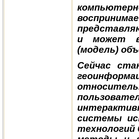
компьюте
восприним
представля
и может в
(модель) объ
Сейчас ста
геоинформ
относите
пользоват
интерактивн
системы ис
технологий 