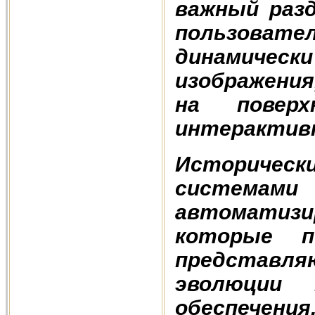
важный разд
пользова
динамиче
изображения
на повер
интерактивн
Историчес
система
автоматизир
которые п
представля
эволюции 
обеспечен