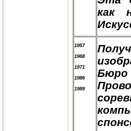
как 
Искус
1957
Полу
1968
изобр
1971
Бюро
1986
Про
1989
со
комп
спо