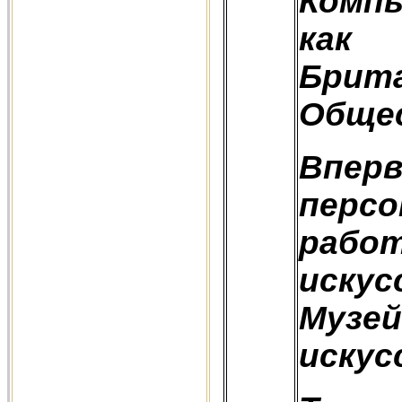
Комп
как
Брит
Обще
Впер
перс
рабо
иску
Муз
искус