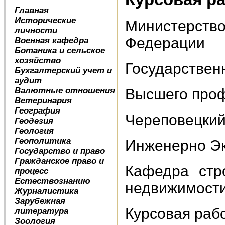
Главная
Исторические
Министерств
личности
Федерации
Военная кафедра
Ботаника и сельское
хозяйство
Государствен
Бухгалтерский учет и
аудит
Валютные отношения
Высшего проф
Ветеринария
География
Череповецкий
Геодезия
Геология
Геополитика
Инженерно Эк
Государство и право
Гражданское право и
Кафедра стр
процесс
Естествознанию
недвижимости
Журналистика
Зарубежная
Курсовая раб
литература
Зоология