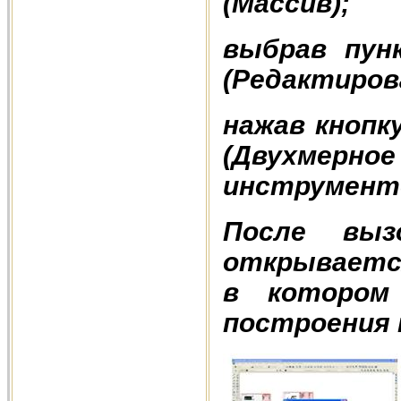
(Массив);
выбрав пунк
(Редактиров
нажав кнопку
(Двухме
инструмент
После выз
открывается
в котором
построения м