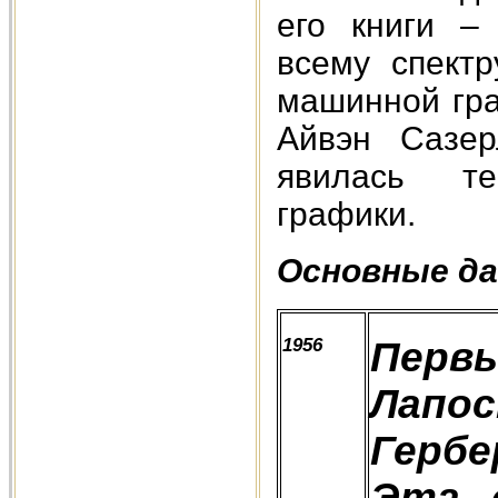
его книги –
всему спектр
машинной гра
Айвэн Сазер
явилась те
графики.
Основные д
1956
Перв
Лапо
Гербе
Эта 