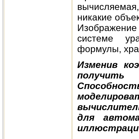
вычисляемая
никакие объе
Изображение
системе ура
формулы, хра
Изменив ко
получить 
Способно
моделиро
вычислите
для автома
иллюстраци