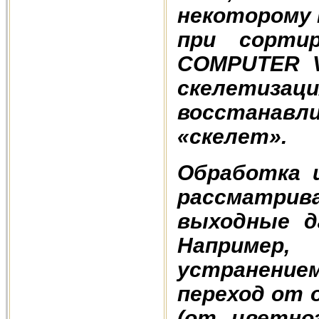
некоторому 
при сорти
COMPUTER V
скелетиза
восстанавли
«скелет».
Обработка 
рассматрива
выходные д
Например
устранени
переход от 
(от цветног