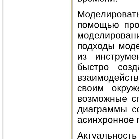
Моделировать
помощью прог
моделировани
подходы моде
из инструме
быстро созд
взаимодейств
своим окруж
возможные сп
диаграммы со
асинхронное 
Актуально