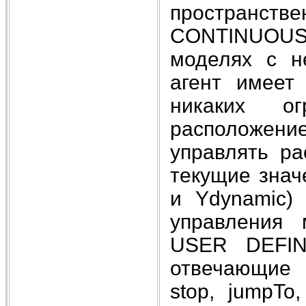
пространст
CONTINUOU
моделях с н
агент имеет 
никаких о
расположени
управлять ра
текущие знач
и Ydynamic)
управления 
USER DEFINE
отвечающие 
stop, jumpTo