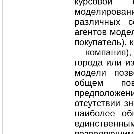
курсовой 
моделиров
различных с
агентов моде
покупатель), 
– компания),
города или и
модели позв
общем пов
предположен
отсутствии з
наиболее об
единственн
позволяющим