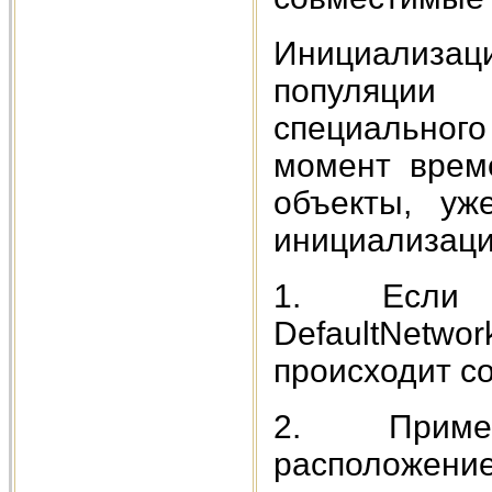
Инициализаци
популяции 
специальног
момент време
объекты, уж
инициализации
1. Если в
DefaultNetwo
происходит с
2. Примен
расположение