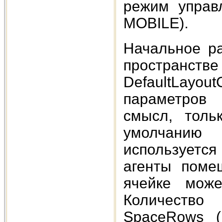
режим управ
MOBILE).
Начальное р
простран
DefaultLay
параметров 
смысл, толь
умолчанию
используется
агенты поме
ячейке може
Количеств
SpaceRows (