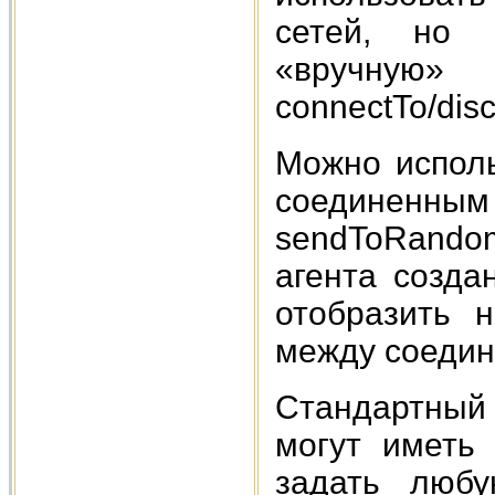
сетей, но 
«вручну
connectTo/dis
Можно исполь
соединенн
sendToRandom
агента созда
отобразить 
между соедин
Стандартный 
могут иметь 
задать любу