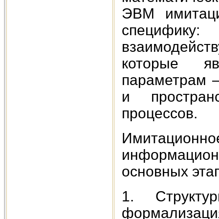
ЭВМ имитаци
специфик
взаимодейст
которые я
параметрам –
и простран
процессов.
Имитацион
информационн
основных эта
1. Структур
формализаци