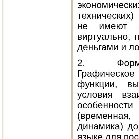
экономическ
технических
не имеют ф
виртуально, 
деньгами и ло
2. Формал
Графическое
функции, вы
условия вза
особенности
(временная,
динамика) д
языке для по