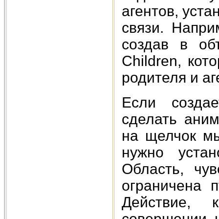
агентов, уст
связи. Напри
создав в об
Children, кот
родителя и аг
Если созда
сделать аним
на щелчок мы
нужно устан
Область, чу
ограничена п
Действие, 
совершении 