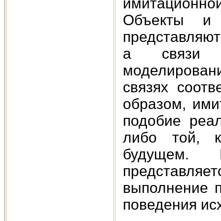
имитационной
Объекты и 
представляют
а связи с
моделирова
связях соотв
образом, ими
подобие реа
либо той, к
будущем. 
представля
выполнение 
поведения ис