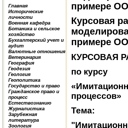
примере ОО
Главная
Исторические
личности
Курсовая р
Военная кафедра
Ботаника и сельское
моделирова
хозяйство
примере ОО
Бухгалтерский учет и
аудит
Валютные отношения
КУРСОВАЯ Р
Ветеринария
География
Геодезия
по курсу
Геология
Геополитика
«Имитационн
Государство и право
Гражданское право и
процессов»
процесс
Естествознанию
Тема:
Журналистика
Зарубежная
литература
"Имитацион
Зоология