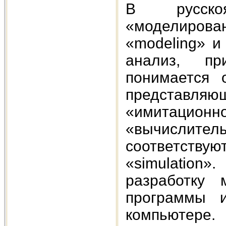
В русско
«моделирова
«modeling» и
анализ, п
понимается 
представляю
«имитаци
«вычислител
соответст
«simulatio
разработку 
программы 
компьютере.