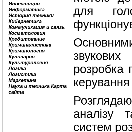
Инвестиции
для гол
Информатика
История техники
функціону
Кибернетика
Коммуникация и связь
Косметология
Основним
Кредитование
Криминалистика
Криминология
звукових 
Кулинария
Культурология
розробка 
Логика
Логистика
керування
Маркетинг
Наука и техника
Карта
сайта
Розглядаю
аналізу т
систем ро