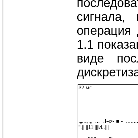
последов
сигнала,
операция 
1.1 показ
виде пос
дискретиза
32 мс
.„...„.„ ... .!-«•-■- .........
".|||||11||||И..|||