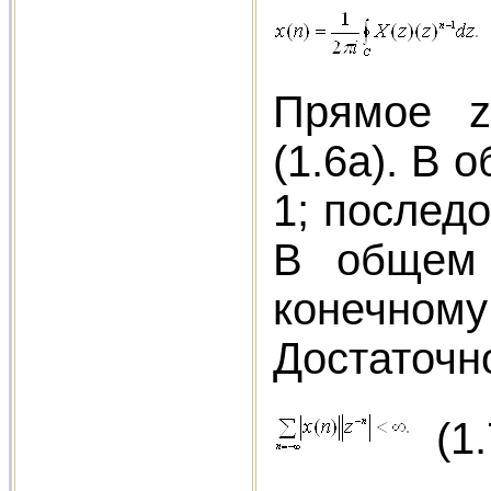
Прямое z
(1.6а). В
1; послед
В общем 
конечном
Достаточн
(1.