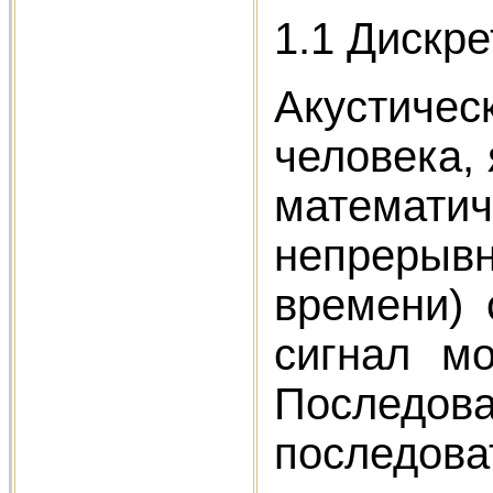
1.1 Дискр
Акустиче
человека,
математич
непрерыв
времени) 
сигнал мо
Последов
последо