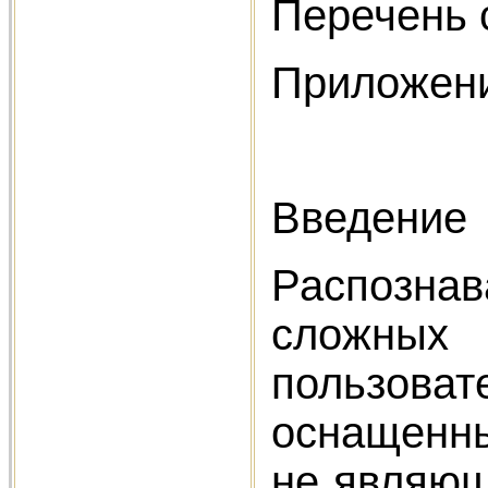
Перечень 
Приложени
Введение
Распозна
сложных 
пользов
оснащенны
не являющ