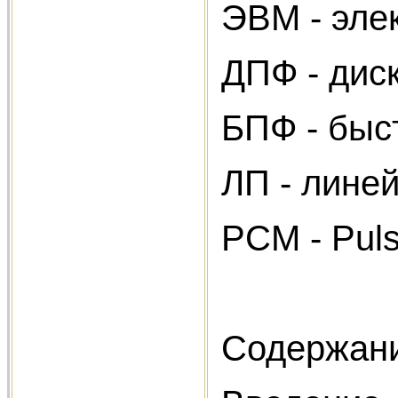
ЭВМ - эле
ДПФ - дис
БПФ - быс
ЛП - лине
PCM - Puls
Содержан