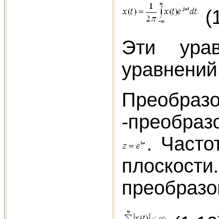
(1
Эти урав
уравнений 
Преобраз
-преобразо
. Част
плоскос
преобразо