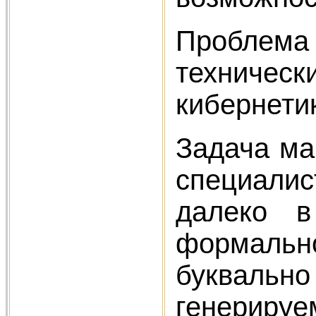
Проблема
техничес
кибернети
Задача ма
специалис
далеко в
формальн
буквальн
генерируе