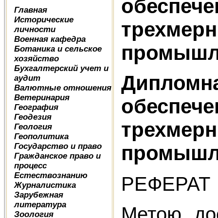
обеспече
Главная
Исторические
трехмер
личности
Военная кафедра
промышл
Ботаника и сельское
хозяйство
Бухгалтерский учет и
Дипломна
аудит
Валютные отношения
Ветеринария
обеспече
География
Геодезия
трехмер
Геология
Геополитика
Государство и право
промышл
Гражданское право и
процесс
Естествознанию
РЕФЕРАТ
Журналистика
Зарубежная
литература
Метою дос
Зоология