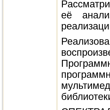
Рассматри
её анали
реализаци
Реализов
воспрои
Программн
программн
мультимед
библиотек