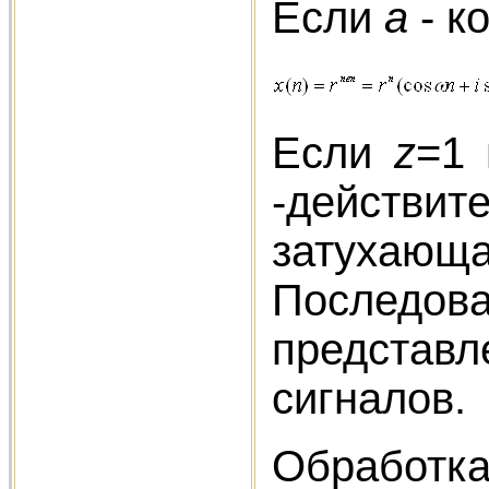
Если
а
- к
Если
z
=1
-действит
затухаю
Последов
представл
сигналов.
Обработка