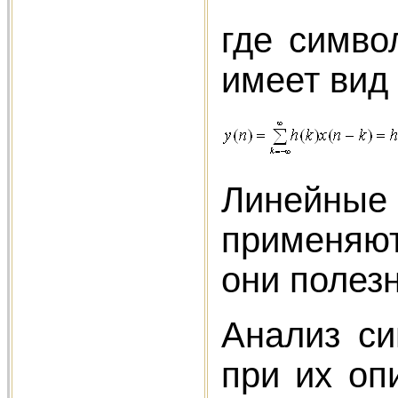
где симво
имеет вид
Линейные
применяют
они полез
Анализ си
при их оп