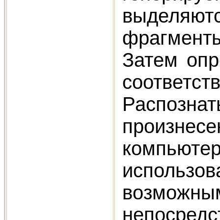
выделяютс
фрагменты
Затем опр
соответс
Распознат
произнес
компьютер
использов
возможны
непосред