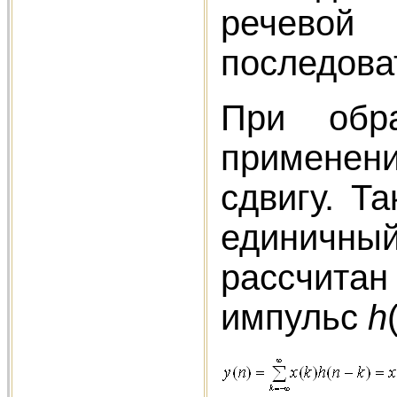
речевой
последова
При обра
применени
сдвигу. Т
единичный
рассчита
импульс
h