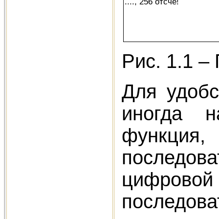
...., 256 отсчё!
Рис. 1.1 –
Для удобс
иногда н
функция,
последов
цифровой 
последо