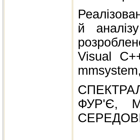
Реалізова
й аналізу
розроблен
Visual C+
mmsystem, 
СПЕКТРА
ФУР'Є, 
СЕРЕДОВИ