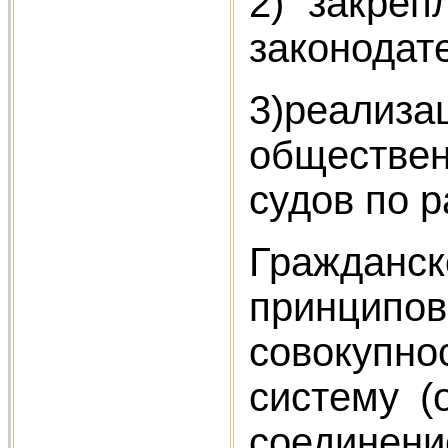
2) закре
законодат
3)реали
обществен
судов по 
Гражданск
принципов
совокупн
систему (
соединени