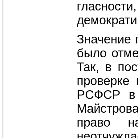
гласност
демократи
Значение 
было отме
Так, в по
проверке 
РСФСР в 
Майстров
право н
неотчужд