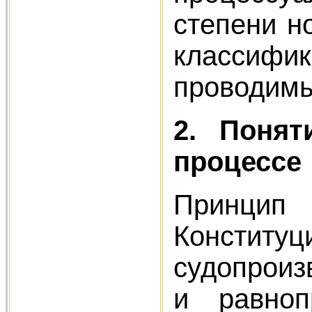
степени н
классиф
проводимы
2. Понят
процессе
Принцип 
Констит
судопроиз
и равноп