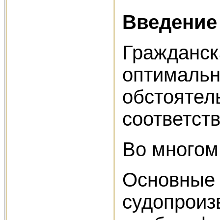
Введение
Граждан
оптималь
обстоятел
соответств
Во многом
Основны
судопроиз