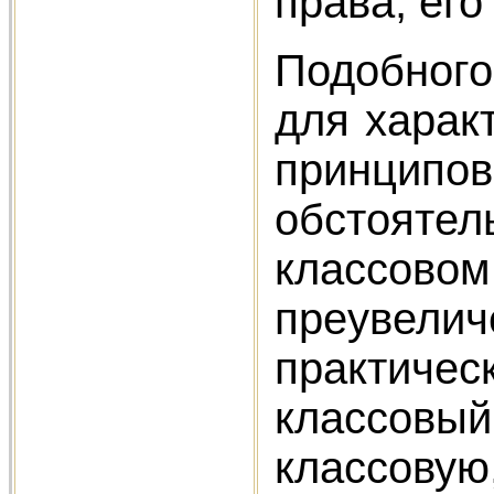
права, его
Подобного
для харак
принцип
обстояте
классово
преувели
практичес
классовы
классову