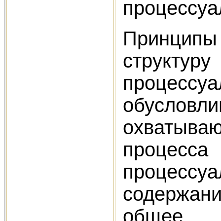
процессуа
Принципы
структу
процесс
обусловли
охватыва
процесса
процесс
содержан
общее 