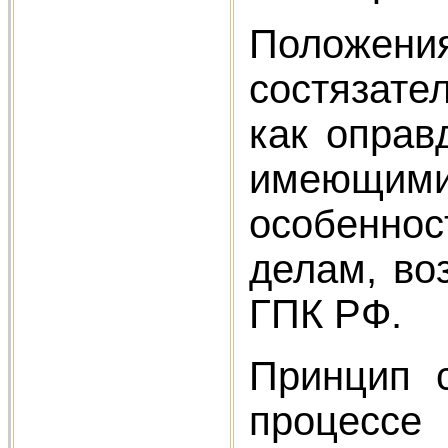
Положени
состязате
как оправ
имеющим
особенно
делам, во
ГПК РФ.
Принцип с
процессе