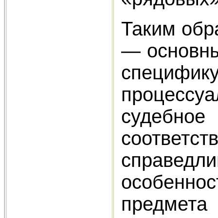
Таким обр
— основны
специфи
процессу
судебно
соответ
справедли
особенно
предмет