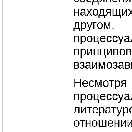
находящих
другом.
процессу
принципо
взаимозав
Несмотря
процессу
литерату
отношени