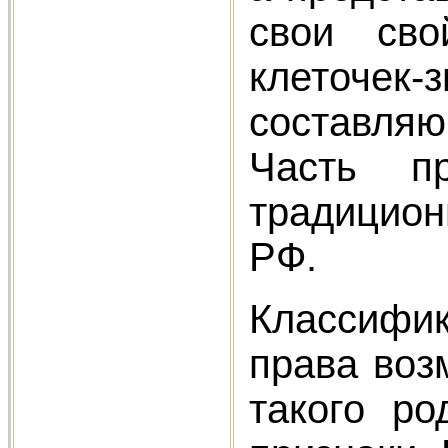
свои сво
клеточек
составля
Часть пр
традицион
РФ.
Классифи
права воз
такого р