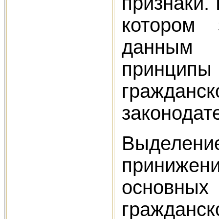
признаки.
котором 
данным 
принципы
гражданс
законодат
Выделен
принижени
основны
гражданск