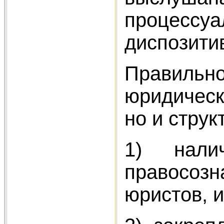
процессу
диспозити
Правильн
юридическ
но и струк
1) нали
правосоз
юристов, и