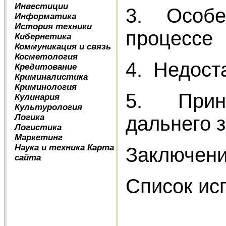
Инвестиции
3. Особе
Информатика
История техники
процессе
Кибернетика
Коммуникация и связь
Косметология
4. Недост
Кредитование
Криминалистика
Криминология
5. Принц
Кулинария
Культурология
Логика
дальнего 
Логистика
Маркетинг
Наука и техника
Карта
Заключен
сайта
Список ис