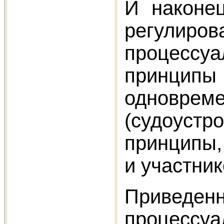
И наконе
регулиров
процессуа
принципы 
одновре
(судоус
принципы,
и участни
Приведе
процессуа