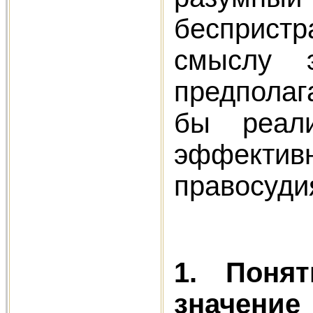
беспристр
смыслу 
предполаг
бы реал
эффекти
правосуди
1. Поня
значение