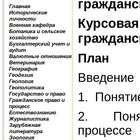
гражданс
Главная
Исторические
личности
Курсовая
Военная кафедра
Ботаника и сельское
гражданс
хозяйство
Бухгалтерский учет и
аудит
План
Валютные отношения
Ветеринария
География
Введение
Геодезия
Геология
Геополитика
1. Поняти
Государство и право
Гражданское право и
процесс
2. Понят
Естествознанию
Журналистика
Зарубежная
процессе
литература
Зоология