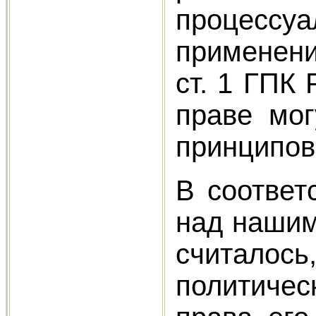
процессу
применени
ст. 1 ГПК
праве мо
принципов
В соответ
над нашим
считалос
политиче