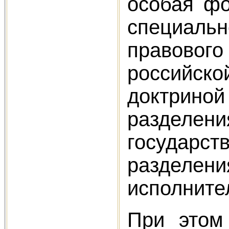
особая фо
специаль
правовог
российск
доктрино
разделе
государст
разделе
исполните
При этом