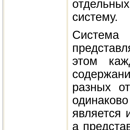
отдельны
систему.
Система 
представл
этом каж
содержан
разных о
одинаков
является 
а предста