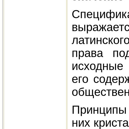
Специфик
выражаетс
латинског
права по
исходные 
его содер
обществен
Принципы
них крист