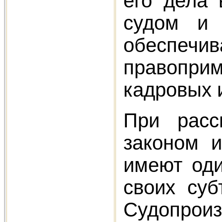
его дела
судом и 
обеспе
правопри
кадровых 
При расс
законом 
имеют од
своих суб
Судопрои