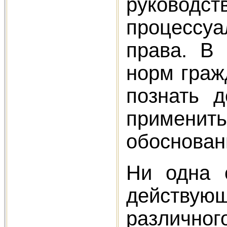
руководс
процессуа
права. В 
норм граж
познать 
применит
обоснован
Ни одна 
действующ
различног