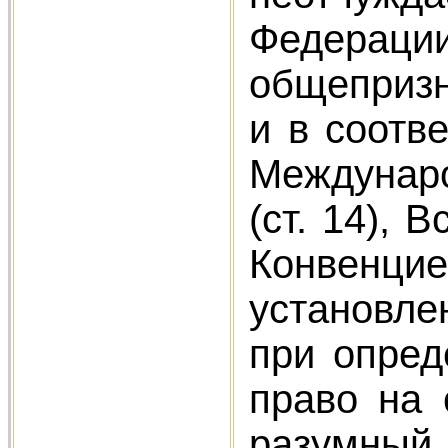
Федераци
общеприз
и в соотве
Междунаро
(ст. 14), 
Конвенцие
установле
при опред
право на 
разумн