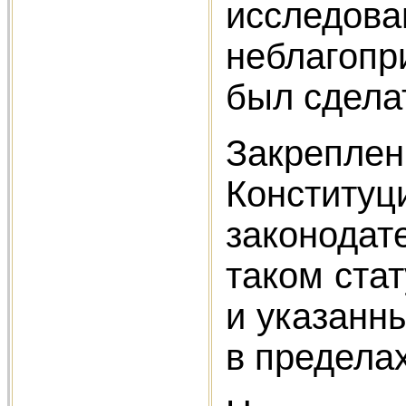
исследо
неблагопр
был сделат
Закрепл
Конститу
законодат
таком ста
и указанн
в пределах