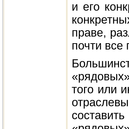
и его кон
конкретны
праве, ра
почти все
Большинс
«рядовых»
того или 
отраслев
составить
«рядовых»