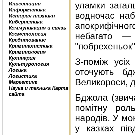
уламки загаль
Инвестиции
Информатика
водночас наб
История техники
Кибернетика
апокрифічного
Коммуникация и связь
Косметология
небагато —
Кредитование
"побрехеньок"
Криминалистика
Криминология
Кулинария
З-поміж усі
Культурология
оточують бд
Логика
Логистика
Великороси, д
Маркетинг
Наука и техника
Карта
сайта
Бджола (звича
помітну рол
народів. У мо
у казках пів