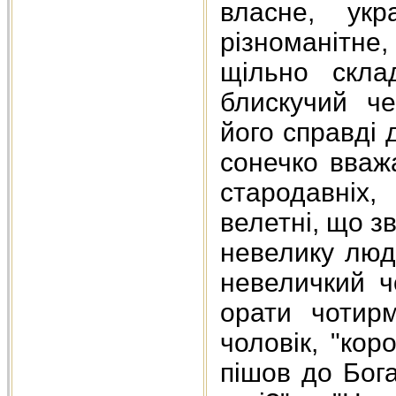
власне, укр
різноманітн
щільно скла
блискучий ч
його справді
сонечко вважа
стародавніх
велетні, що з
невелику люди
невеличкий ч
орати чотир
чоловік, "кор
пішов до Бога