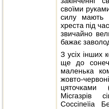
закінченні с
своїми руками
силу мають 
хреста під ча
звичайно вел
бажає заволо
З усіх інших 
ще до сонеч
маленька ком
жовто-черво
цяточками 
Місгазрів с
Соссіпеїіа Б