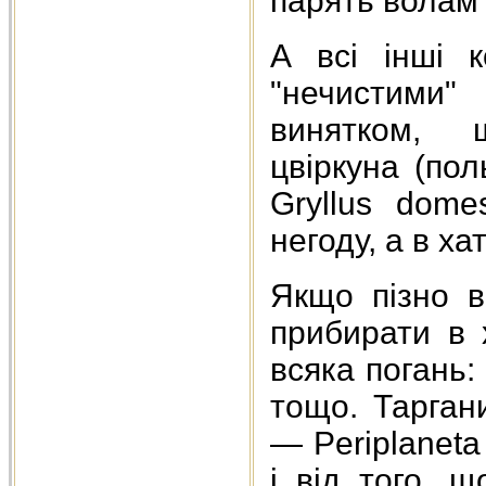
парять волам 
А всі інші 
"нечистими"
винятком, 
цвіркуна (пол
Gryllus dome
негоду, а в ха
Якщо пізно в
прибирати в 
всяка погань: 
тощо. Тарган
— Periplaneta 
і від того, 