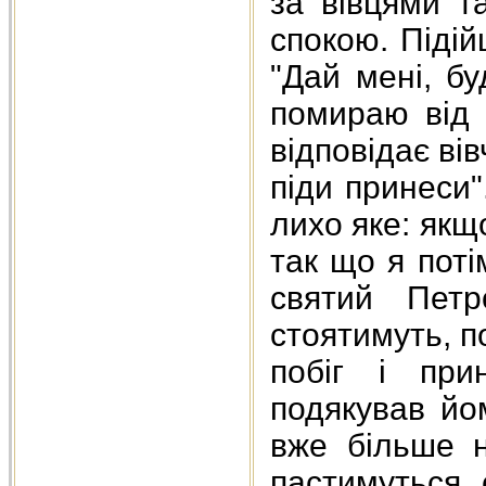
за вівцями т
спокою. Підій
"Дай мені, бу
помираю від 
відповідає ві
піди принеси"
лихо яке: якщо
так що я пот
святий Петр
стоятимуть, п
побіг і при
подякував йом
вже більше н
пастимуться 