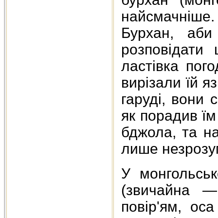
найсмачніше
Бурхан, аби
розповідати 
ластівка пог
вирізали їй я
гаруді, вони 
як порадив їм
бджола, та на
лише незрозу
У монгольськ
(звичайна —
повір'ям, ос