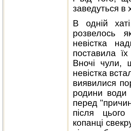
заведуться в х
В одній хат
розвелось я
невістка на
поставила їх
Вночі чули, 
невістка вста
виявилися пор
родини води 
перед "причин
після цього
копанці свекру