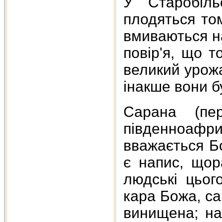
У Старобіль
плодяться том
вмиваються на
повір'я, що т
великий урожа
інакше вони б
Сарана (пер
південноафр
вважається Б
є напис, щор
людські цьог
кара Божа, с
винищена; нав