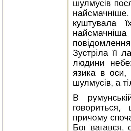
шулмусів посл
найсмачніш
куштувала ї
найсмачні
повідомлен
Зустріла її л
людини небез
язика в оси,
шулмусів, а т
В румунські
говориться,
причому споча
Бог вагався,