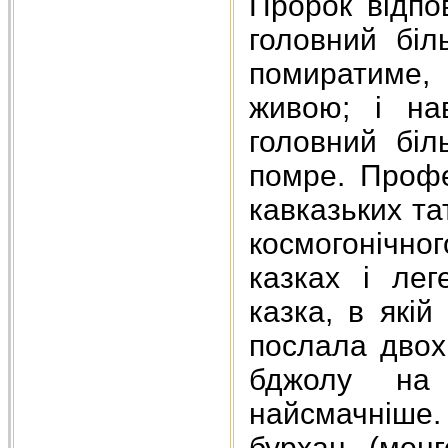
Пророк відпо
головний біл
помиратиме,
живою; і на
головний біл
помре. Профе
кавказьких т
космогонічног
казках і лег
казка, в якій
послала двох
бджолу на
найсмачніше.
бурхан (монг