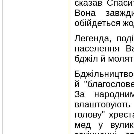
сказав Спаси
Вона завжди
обійдеться жо
Легенда, под
населення Ва
бджіл й молят
Бджільництво 
й "благослове
За народни
влаштовують 
голову" хрес
мед у вулик