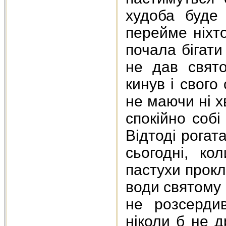
худоба буде
перейме ніхто
почала бігати
не дав свят
кинув і свого
не маючи ні хв
спокійно соб
Відтоді рогата
сьогодні, ко
пастухи прокл
води святому 
не розсерди
ніколи б не д