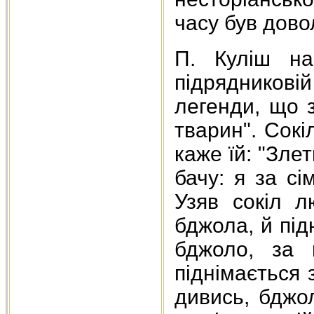
часу був довол
П. Куліш на
підрядниковій
легенди, що 
тварин". Сокі
каже їй: "Зле
бачу: я за сі
Узяв сокіл л
бджола, й підн
бджоло, за 
піднімається 
дивись, бджо