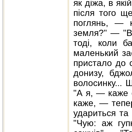
як діжа, в які
після того щ
поглянь, — 
земля?" — "В
тоді, коли б
маленький зас
пристало до с
донизу, бджо
волосинку...
"А я, — каже 
каже, — тепе
удариться та
"Чую: аж гуп