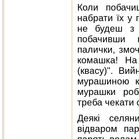
Коли побачи
набрати їх у
не будеш з 
побачивши 
палички, змо
комашка! На
(квасу)". Ви
мурашиною к
мурашки роб
треба чекати 
Деякі селян
відваром пар