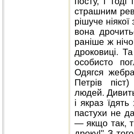
посту, і тоді
страшним рев
рішуче ніякої
вона дрочить
раніше ж нічог
дроковиці. Т
особисто пог
Одягся жебра
Петрів піст
людей. Дивить
і якраз їдять
пастухи не да
— якщо так, 
дроку!" З тог