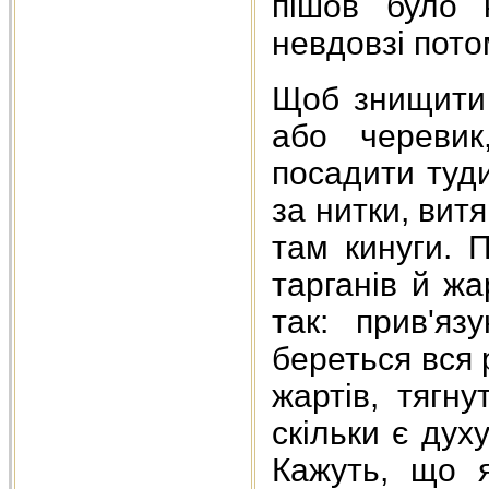
пішов було 
невдовзі пото
Щоб знищити 
або черевик
посадити туди
за нитки, вит
там кинуги. 
тарганів й ж
так: прив'яз
береться вся 
жартів, тягн
скільки є дух
Кажуть, що я