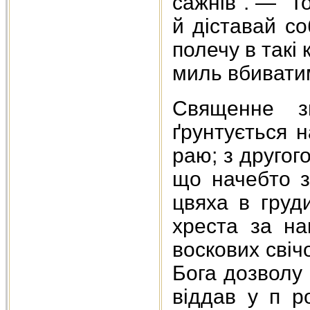
сажнів". — "Т
й діставай со
полечу в такі 
миль вбиватиму
Священне з
ґрунтується 
раю; з другого
що начебто з
цвяха в груд
хреста за на
воскових свіч
Бога дозволу 
віддав у п р