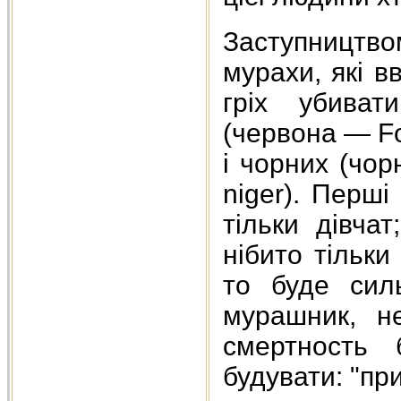
Заступництв
мурахи, які 
гріх убиват
(червона — Fo
і чорних (чор
niger). Перші
тільки дівча
нібито тільк
то буде сил
мурашник, н
смертность 
будувати: "пр