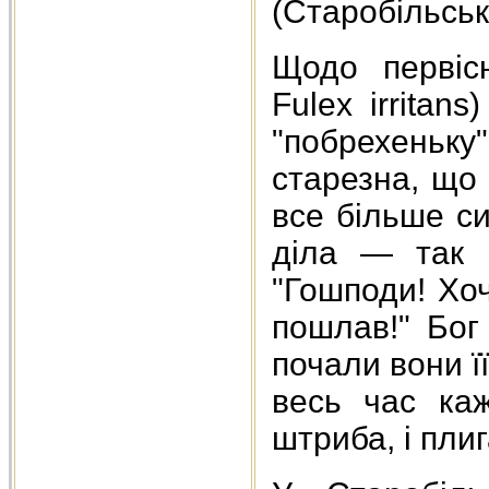
(Старобільськ
Щодо первіс
Fulex irritan
"побрехеньку"
старезна, що
все більше си
діла — так 
"Гошподи! Хоч
пошлав!" Бог 
почали вони її
весь час каж
штриба, і плиг