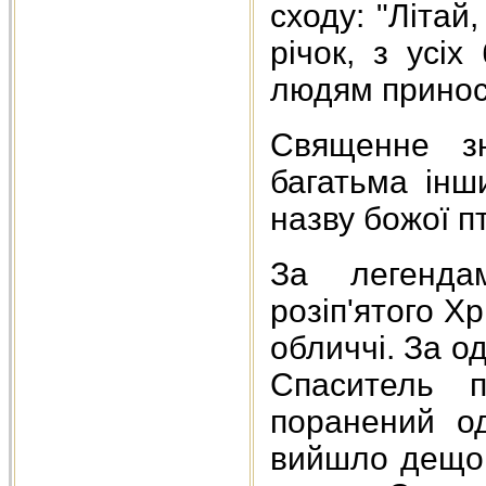
сходу: "Літай,
річок, з усіх
людям принось
Священне з
багатьма інш
назву божої п
За легенда
розіп'ятого Х
обличчі. За о
Спаситель 
поранений о
вийшло дещо 