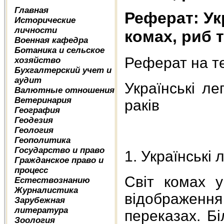
Главная
Реферат: Ук
Исторические
личности
комах, риб т
Военная кафедра
Ботаника и сельское
Реферат на т
хозяйство
Бухгалтерский учет и
аудит
Українські л
Валютные отношения
Ветеринария
раків
География
Геодезия
Геология
Геополитика
Государство и право
1. Українські
Гражданское право и
процесс
Світ комах у
Естествознанию
Журналистика
відображення
Зарубежная
литература
переказах. Бі
Зоология