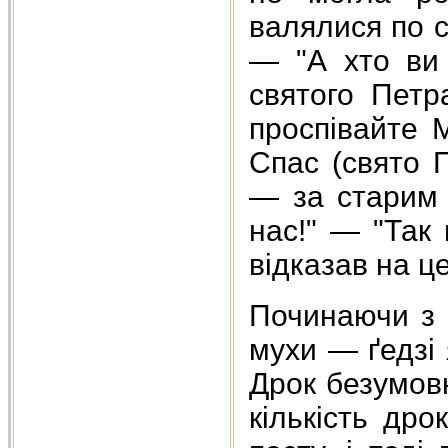
валялися по св
— "А хто ви 
святого Петр
проспівайте 
Спас (свято 
— за старим 
нас!" — "Так
відказав на ц
Починаючи з т
мухи — ґедзі
Дрок безумов
кількість др