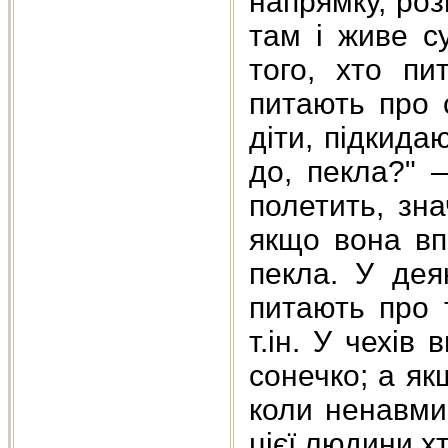
напрямку, ро
там і живе с
того, хто пи
питають про 
діти, підкида
до, пекла?" 
полетить, зна
якщо вона вп
пекла. У дея
питають про 
т.ін. У чехі
сонечко; а як
коли ненавмис
цієї людини х