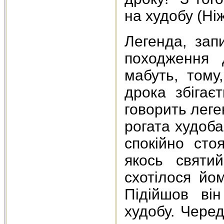
на худобу (Ніж
Легенда, запи
походження 
мабуть, тому
дрока збігає
говорить леге
рогата худоба 
спокійно сто
якось святи
схотілося йо
Підійшов ві
худобу. Чере