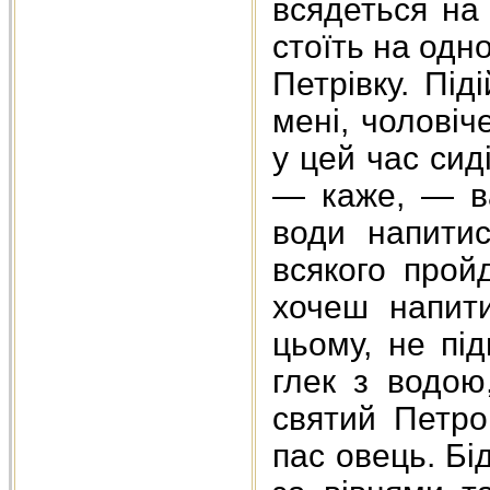
всядеться на 
стоїть на одно
Петрівку. Пі
мені, чоловіч
у цей час сиді
— каже, — ва
води напити
всякого пройд
хочеш напит
цьому, не пі
глек з водою
святий Петро
пас овець. Бід