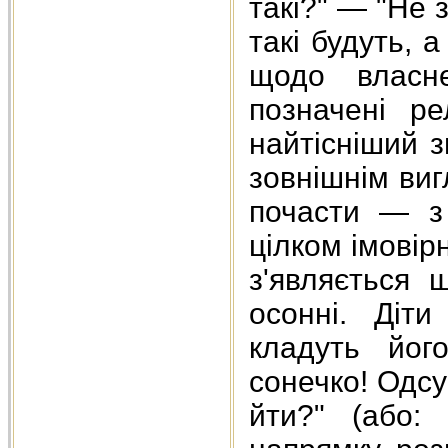
такі?" — "Не 
такі будуть, 
щодо власне
позначені ре
найтісніший з
зовнішнім виг
почасти — з
цілком імовірн
з'являється 
осонні. Діт
кладуть йог
сонечко! Одсу
йти?" (або: