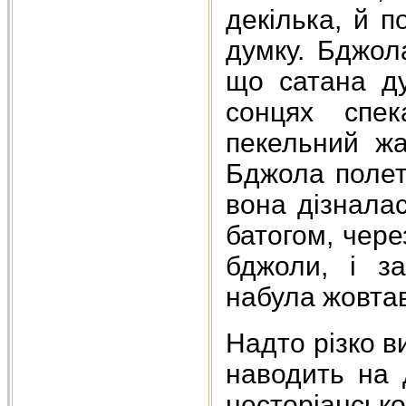
декілька, й 
думку. Бджол
що сатана ду
сонцях спе
пекельний жа
Бджола полет
вона дізналас
батогом, чере
бджоли, і за
набула жовтав
Надто різко в
наводить на 
несторіанськ