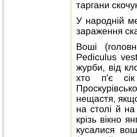
таргани скочу
У народній м
зараження ска
Воші (голов
Pediculus ves
журби, від кло
хто п'є сік
Проскурівськ
нещастя, якщо
на столі й на
крізь вікно я
кусалися вош