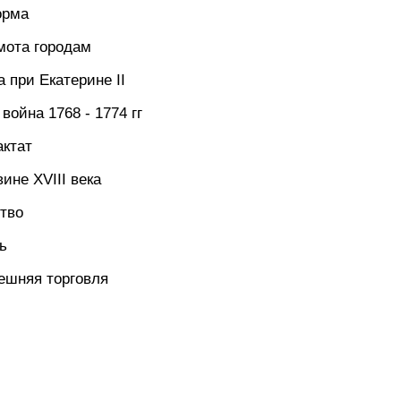
орма
мота городам
 при Екатерине II
война 1768 - 1774 гг
актат
вине XVIII века
ство
ь
нешняя торговля