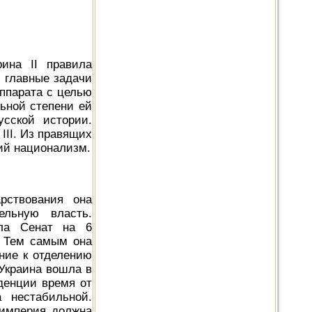
ина II правила
и главные задачи
аппарата с целью
ьной степени ей
сской истории.
III. Из правящих
ий национализм.
рствования она
ельную власть.
ила Сенат на 6
. Тем самым она
ение к отделению
 Украина вошла в
денции время от
 нестабильной.
 империя должна