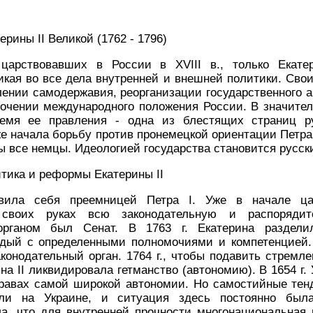
ерины II Великой (1762 - 1796)
царствовавших в России в XVIII в., только Екатер
икая во все дела внутренней и внешней политики. Сво
лении самодержавия, реорганизации государственного 
рочении международного положения России. В значител
ремя ее правления - одна из блестящих страниц ру
же начала борьбу против пронемецкой ориентации Петра 
ы все немцы. Идеологией государства становится русск
итика и реформы Екатерины II
явила себя преемницей Петра I. Уже в начале ца
своих руках всю законодательную и распорядит
органом был Сенат. В 1763 г. Екатерина раздел
ждый с определенными полномочиями и компетенцией
аконодательный орган. 1764 г., чтобы подавить стремл
на II ликвидировала гетманство (автономию). В 1654 г.
правах самой широкой автономии. Но самостийные тен
ли на Украине, и ситуация здесь постоянно была
ала, что для внутренней прочности многонациональная