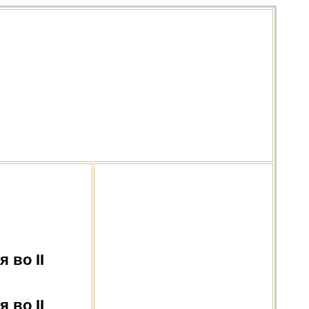
 во II
 во II