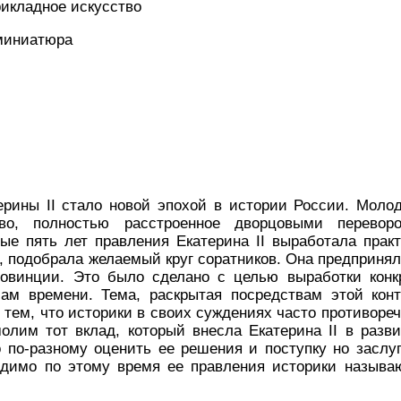
рикладное искусство
 миниатюра
ерины II стало новой эпохой в истории России. Моло
тво, полностью расстроенное дворцовыми перевор
вые пять лет правления Екатерина II выработала прак
, подобрала желаемый круг соратников. Она предпринял
ровинции. Это было сделано с целью выработки конк
ам времени. Тема, раскрытая посредствам этой кон
 тем, что историки в своих суждениях часто противоре
молим тот вклад, который внесла Екатерина II в разв
 по-разному оценить ее решения и поступку но заслуг
идимо по этому время ее правления историки называю