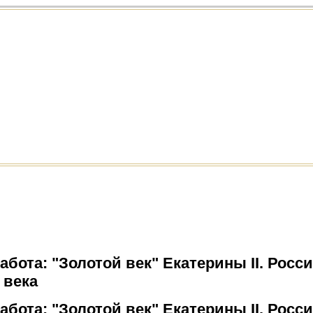
бота: "Золотой век" Екатерины II. Россия
 века
бота: "Золотой век" Екатерины II. Россия