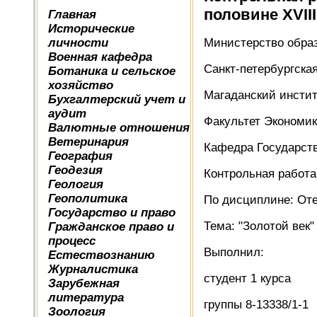
половине XVIII
Главная
Исторические
личности
Министерство образ
Военная кафедра
Санкт-петербургска
Ботаника и сельское
хозяйство
Магаданский инстит
Бухгалтерский учет и
аудит
Факультет Экономик
Валютные отношения
Ветеринария
Кафедра Государст
География
Геодезия
Контрольная работа
Геология
Геополитика
По дисциплине: Оте
Государство и право
Тема: "Золотой век" 
Гражданское право и
процесс
Выполнил:
Естествознанию
Журналистика
студент 1 курса
Зарубежная
литература
группы 8-13338/1-1
Зоология