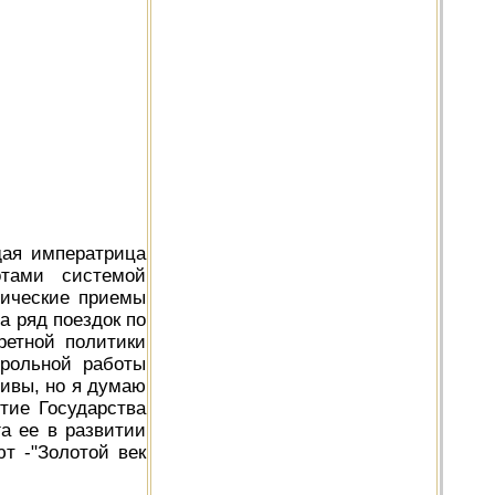
дая императрица
отами системой
тические приемы
а ряд поездок по
ретной политики
трольной работы
чивы, но я думаю
итие Государства
а ее в развитии
т -"Золотой век