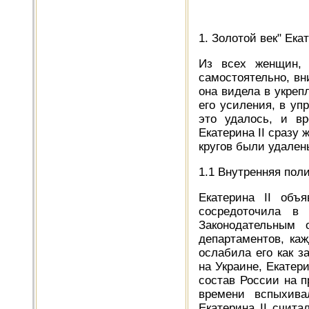
1. Золотой век" Екат
Из всех женщин, 
самостоятельно, вн
она видела в укреп
его усиления, в уп
это удалось, и в
Екатерина II сразу 
кругов были удален
1.1 Внутренняя пол
Екатерина II объ
сосредоточила в 
Законодательным 
департаментов, ка
ослабила его как з
на Украине, Екатери
состав России на 
времени вспыхива
Екатерина II счит