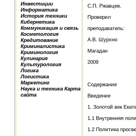
Инвестиции
С.П. Ржавцев.
Информатика
История техники
Проверил
Кибернетика
Коммуникация и связь
преподаватель:
Косметология
А.В. Шурхно
Кредитование
Криминалистика
Магадан
Криминология
Кулинария
2009
Культурология
Логика
Логистика
Маркетинг
Содержание
Наука и техника
Карта
сайта
Введение
1. Золотой век Екат
1.1 Внутренняя пол
1.2 Политика прос