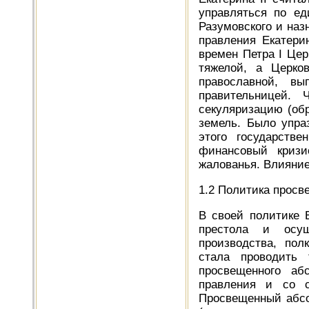
управляться по ед
Разумовского и наз
правления Екатери
времен Петра I Цер
тяжелой, а Церко
православной, в
правительницей. 
секуляризацию (об
земель. Было упра
этого государств
финансовый кризи
жалованья. Влияние
1.2 Политика прос
В своей политике 
престола и осущ
производства, пол
стала проводить 
просвещенного аб
правления и со с
Просвещенный абсо