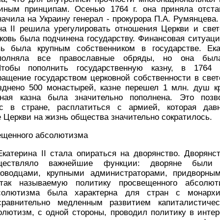
иным принципам. Осенью 1764 г. она приняла отстав
начила на Украину генерал - прокурора П.А. Румянцева
на II решила урегулировать отношения Церкви и свет
ковь была подчинена государству. Финансовая ситуаци
вь была крупным собственником в государстве. Ека
ыполняла все православные обряды, но она был
Чтобы пополнить государственную казну, в 1764 
ращение государством церковной собственности в свет
зднено 500 монастырей, казне перешел 1 млн. душ кр
енная казна была значительно пополнена. Это позв
с в стране, расплатиться с армией, которая дав
 Церкви на жизнь общества значительно сократилось.
вещенного абсолютизма
Екатерина II стала опираться на дворянство. Дворянс
ествляло важнейшие функции: дворяне были о
ководцами, крупными администраторами, придворным
так называемую политику просвещенного абсолют
солютизма была характерна для стран с монарх
равнительно медленным развитием капиталистичес
лютизм, с одной стороны, проводил политику в интер