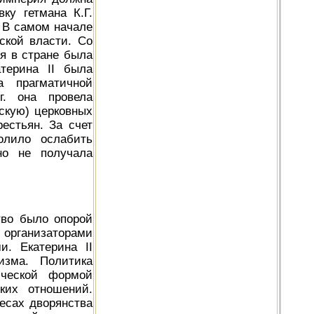
ку гетмана К.Г.
. В самом начале
ской власти. Со
я в стране была
терина II была
а прагматичной
г. она провела
скую) церковных
естьян. За счет
олило ослабить
но не получала
тво было опорой
рганизаторами
и. Екатерина II
изма. Политика
ической формой
ких отношений.
есах дворянства