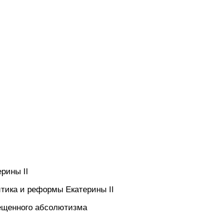
ерины II
итика и реформы Екатерины II
вещенного абсолютизма