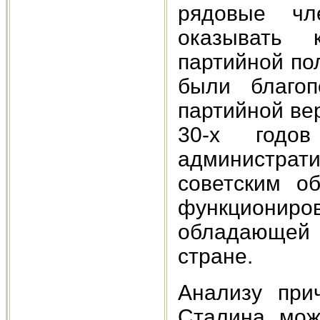
рядовые ч
оказывать 
партийной по
были благоп
партийной вер
30-х годо
администрати
советским о
функциониро
обладающей 
стране.
Анализу при
Сталина мож