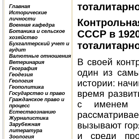
тоталитарн
Главная
Исторические
личности
Контрольная
Военная кафедра
Ботаника и сельское
СССР в 1920
хозяйство
тоталитарн
Бухгалтерский учет и
аудит
Валютные отношения
В своей конт
Ветеринария
География
один из сам
Геодезия
Геология
истории: начи
Геополитика
время развит
Государство и право
Гражданское право и
с именем 
процесс
Естествознанию
рассматрива
Журналистика
вызывают гор
Зарубежная
литература
и среди про
Зоология