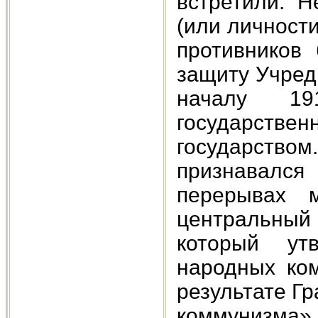
встретили. Н
(или личности
противников
защиту Учред
началу 19
государст
государст
признавался 
перерывах 
центральный
который ут
народных ком
результате Г
коммунизма