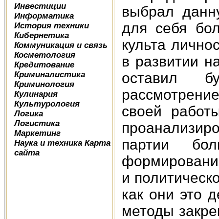
Инвестиции
выбрал данн
Информатика
для себя бо
История техники
Кибернетика
культа лично
Коммуникация и связь
Косметология
в развитии н
Кредитование
Криминалистика
оставил б
Криминология
рассмотрение
Кулинария
Культурология
своей работ
Логика
Логистика
проанализир
Маркетинг
партии бо
Наука и техника
Карта
сайта
формирования
и политическо
как они это 
методы закре