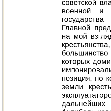
советской вл
военной и п
государства
Главной пред
на мой взгля
крестьянст
большинств
которых доми
импонировал
позиция, по 
земли крест
эксплуатат
дальнейших