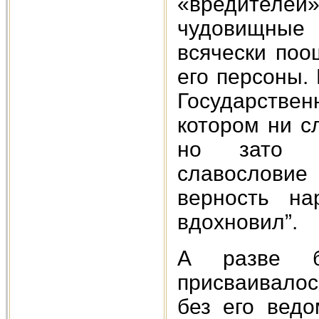
«вредителей
чудовищные 
всячески поо
его персоны.
Государстве
котором ни с
но зато е
славословие
верность на
вдохновил”.
А разве б
присваивалос
без его ведо