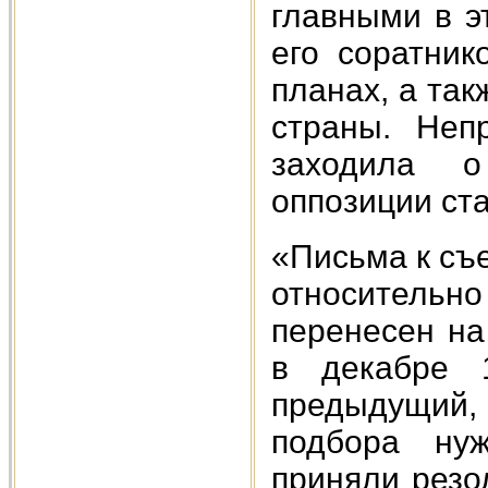
главными в э
его соратник
планах, а та
страны. Неп
заходила о
оппозиции ст
«Письма к съ
относительн
перенесен на
в декабре 
предыдущий,
подбора нуж
приняли резо