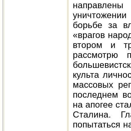
направлен
уничтожении
борьбе за в
«врагов наро
втором и тр
рассмотрю п
большевистс
культа лично
массовых реп
последнем во
на апогее ст
Сталина. Г
попытаться н