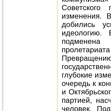
Советского 
изменения. 
добились ус
идеологию. 
подменена 
пролетари
Превращен
государствен
глубокие изм
очередь к кон
и Октябрьско
партией, нас
человек. По