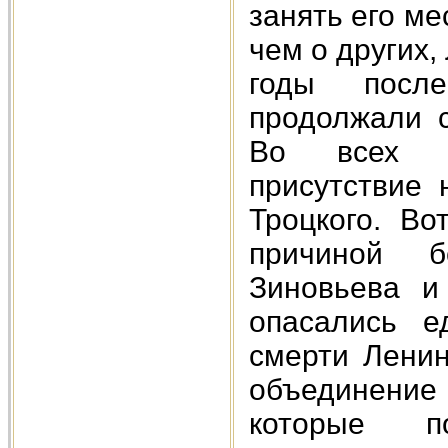
занять его м
чем о других,
годы посл
продолжали с
Во всех у
присутствие 
Троцкого. Во
причиной б
Зиновьева и
опасались е
смерти Лени
объединение
которые п