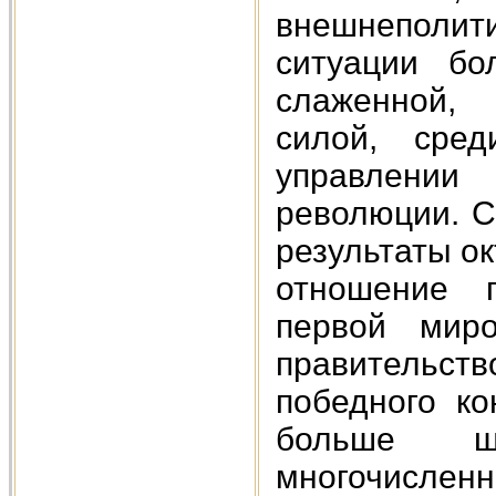
внешнеполит
ситуации бо
слаженной,
силой, сред
управлении 
революции. С
результаты о
отношение 
первой мир
правительст
победного ко
больше ш
многочислен