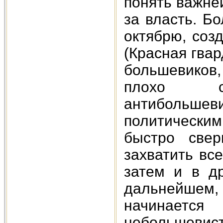
понять важне
за власть. Б
октябрю, соз
(Красная гвар
большевиков,
плохо ск
антибольше
политически
быстро свер
захватить вс
затем и в д
дальнейшем,
начинается
небольшев